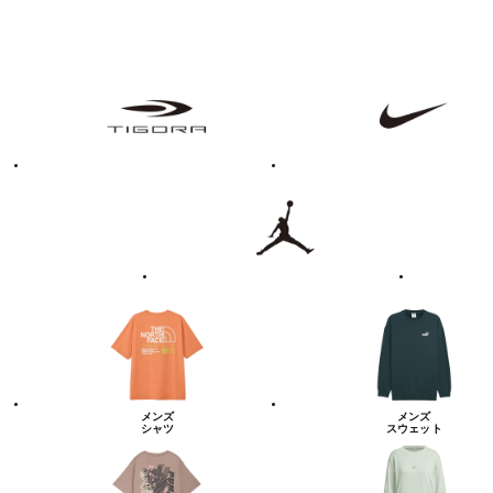
フ
TIGORA
NIKE
ァ
ッ
シ
ョ
ン・
ラ
Jordan
UNDER
イ
ARMOUR
フ
ス
タ
イ
ル
カ
テ
ゴ
リ
ー
一
覧
メンズ
メンズ
シャツ
スウェット