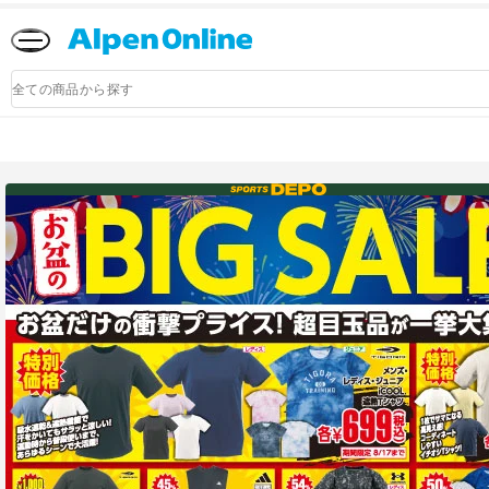
Alpen
Online
商
品
検
索
アルペングループ公式オンラインストア