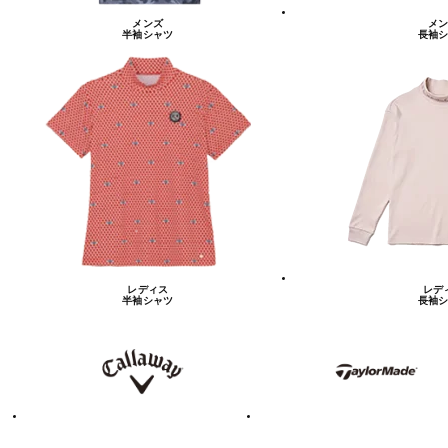
メンズ
メン
半袖シャツ
長袖シ
レディス
レデ
半袖シャツ
長袖シ
キ
テ
ャ
ー
ロ
ラ
ウ
ー
ェ
メ
イ
イ
ド
テ
ア
ィ
デ