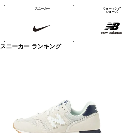
シ
ュ
スニーカー
ウォーキング
ー
シューズ
ズ
NIKE
new
balanace
カ
テ
ゴ
リ
ー
一
スニーカー ランキング
覧