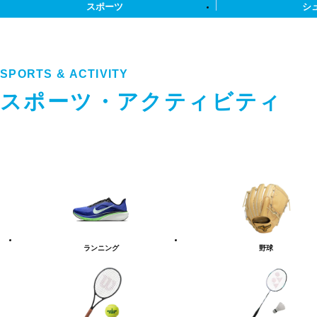
スポーツ
シ
SPORTS & ACTIVITY
スポーツ・アクティビティ
ス
ポ
ー
ツ・
ア
ク
テ
ランニング
野球
ィ
ビ
テ
ィ
カ
テ
ゴ