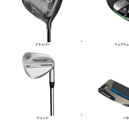
リ
ー
一
覧
ドライバー
フェアウェ
ウェッジ
パタ