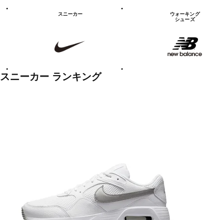
シ
ュ
スニーカー
ウォーキング
ー
シューズ
ズ
NIKE
new
balanace
カ
テ
ゴ
リ
ー
一
スニーカー ランキング
覧