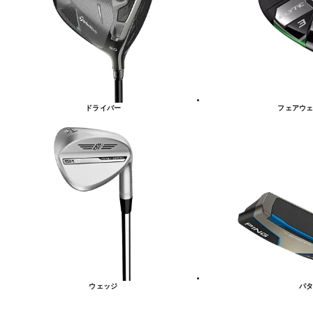
リ
ー
一
覧
ドライバー
フェアウェ
ウェッジ
パタ