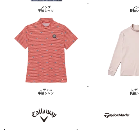
メンズ
メン
半袖シャツ
長袖シ
レディス
レデ
半袖シャツ
長袖シ
キ
テ
ャ
ー
ロ
ラ
ウ
ー
ェ
メ
イ
イ
ド
テ
ア
ィ
デ