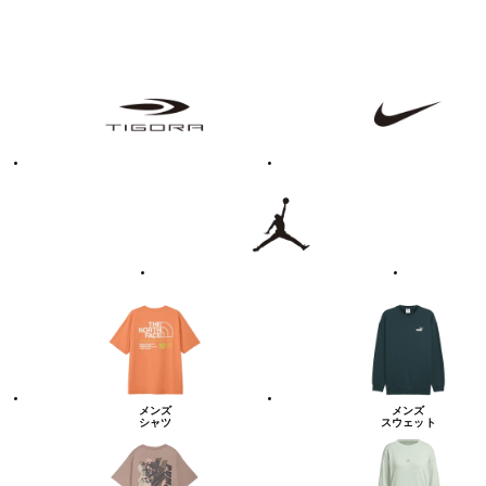
フ
TIGORA
NIKE
ァ
ッ
シ
ョ
ン・
ラ
Jordan
UNDER
イ
ARMOUR
フ
ス
タ
イ
ル
カ
テ
ゴ
リ
ー
一
覧
メンズ
メンズ
シャツ
スウェット