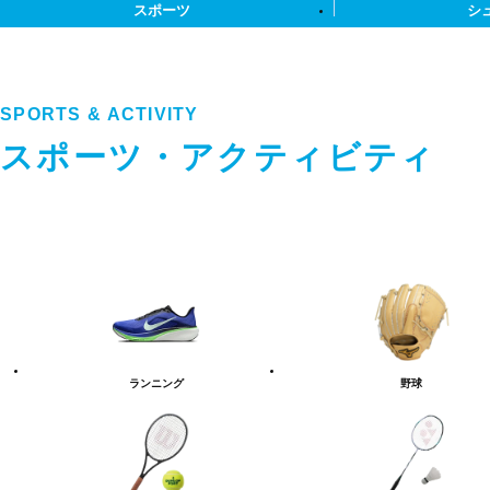
スポーツ
シ
SPORTS & ACTIVITY
スポーツ・アクティビティ
ス
ポ
ー
ツ・
ア
ク
テ
ランニング
野球
ィ
ビ
テ
ィ
カ
テ
ゴ