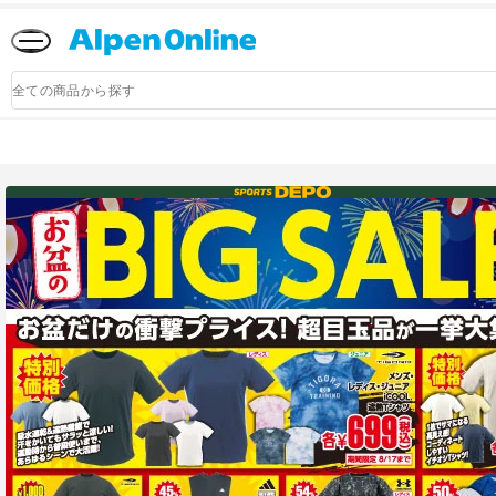
Alpen
Online
商
品
検
索
アルペングループ公式オンラインストア