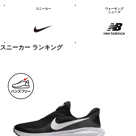
シ
ュ
スニーカー
ウォーキング
ー
シューズ
ズ
NIKE
new
balanace
カ
テ
ゴ
リ
ー
一
スニーカー ランキング
覧