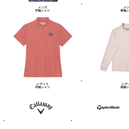
メンズ
メン
半袖シャツ
長袖シ
レディス
レデ
半袖シャツ
長袖シ
キ
テ
ャ
ー
ロ
ラ
ウ
ー
ェ
メ
イ
イ
ド
テ
ア
ィ
デ