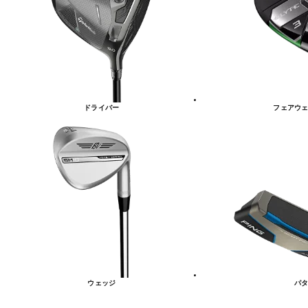
リ
ー
一
覧
ドライバー
フェアウェ
ウェッジ
パタ