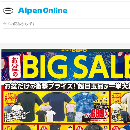
Alpen
Online
商
品
検
索
アルペングループ公式オンラインストア