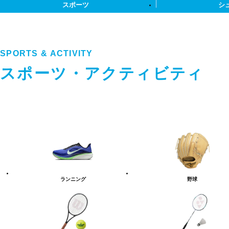
スポーツ
シ
SPORTS & ACTIVITY
スポーツ・アクティビティ
ス
ポ
ー
ツ・
ア
ク
テ
ランニング
野球
ィ
ビ
テ
ィ
カ
テ
ゴ