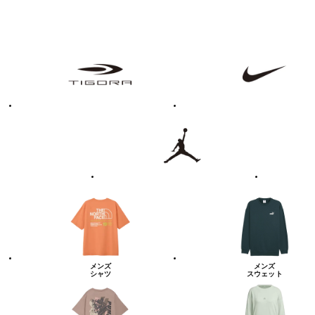
フ
TIGORA
NIKE
ァ
ッ
シ
ョ
ン・
ラ
Jordan
UNDER
イ
ARMOUR
フ
ス
タ
イ
ル
カ
テ
ゴ
リ
ー
一
覧
メンズ
メンズ
シャツ
スウェット