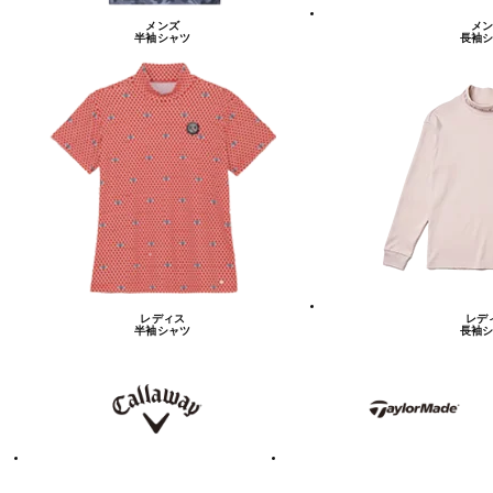
メンズ
メン
半袖シャツ
長袖シ
レディス
レデ
半袖シャツ
長袖シ
キ
テ
ャ
ー
ロ
ラ
ウ
ー
ェ
メ
イ
イ
ド
テ
ア
ィ
デ