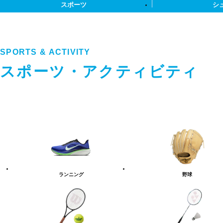
スポーツ
シ
SPORTS & ACTIVITY
スポーツ・アクティビティ
ス
ポ
ー
ツ・
ア
ク
テ
ランニング
野球
ィ
ビ
テ
ィ
カ
テ
ゴ