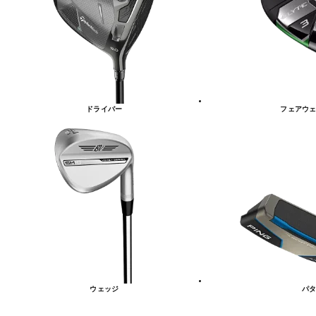
リ
ー
一
覧
ドライバー
フェアウェ
ウェッジ
パタ