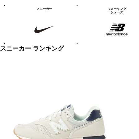
シ
ュ
スニーカー
ウォーキング
ー
シューズ
ズ
NIKE
new
balanace
カ
テ
ゴ
リ
ー
一
スニーカー ランキング
覧