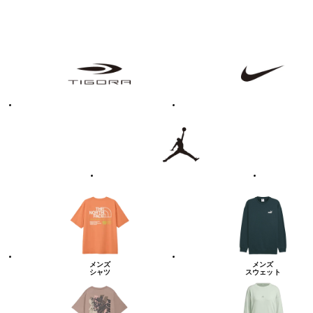
フ
TIGORA
NIKE
ァ
ッ
シ
ョ
ン・
ラ
Jordan
UNDER
イ
ARMOUR
フ
ス
タ
イ
ル
カ
テ
ゴ
リ
ー
一
覧
メンズ
メンズ
シャツ
スウェット