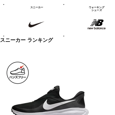
シ
ュ
スニーカー
ウォーキング
ー
シューズ
ズ
NIKE
new
balanace
カ
テ
ゴ
リ
ー
一
スニーカー ランキング
覧