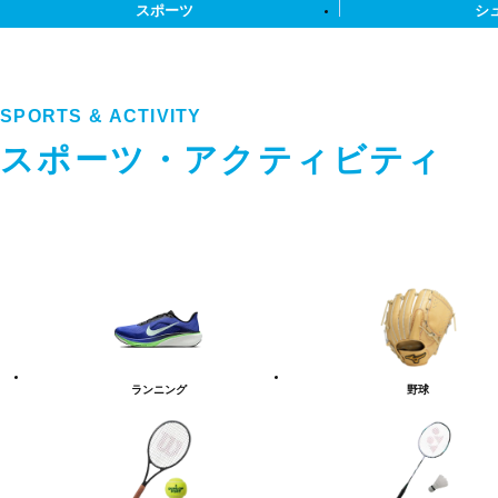
スポーツ
シ
SPORTS & ACTIVITY
スポーツ・アクティビティ
ス
ポ
ー
ツ・
ア
ク
テ
ランニング
野球
ィ
ビ
テ
ィ
カ
テ
ゴ