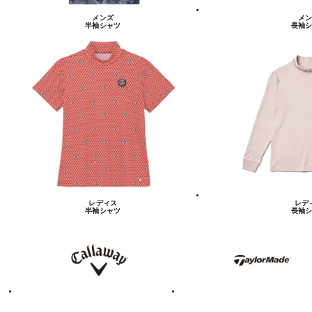
メンズ
メン
半袖シャツ
長袖シ
レディス
レデ
半袖シャツ
長袖シ
キ
テ
ャ
ー
ロ
ラ
ウ
ー
ェ
メ
イ
イ
ド
テ
ア
ィ
デ