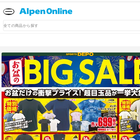
Alpen
Online
商
品
検
索
アルペングループ公式オンラインストア