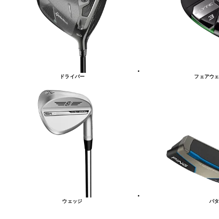
リ
ー
一
覧
ドライバー
フェアウェ
ウェッジ
パタ