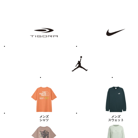
フ
TIGORA
NIKE
ァ
ッ
シ
ョ
ン・
ラ
Jordan
UNDER
イ
ARMOUR
フ
ス
タ
イ
ル
カ
テ
ゴ
リ
ー
一
覧
メンズ
メンズ
シャツ
スウェット