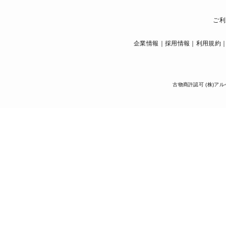
ご利
企業情報
採用情報
利用規約
古物商許認可 (株)アル