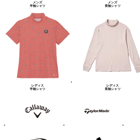
メンズ
メンズ
半袖シャツ
長袖シャツ
レディス
レディス
半袖シャツ
長袖シャツ
キ
テ
ピ
ャ
ー
ン
ロ
ラ
ウ
ー
ェ
メ
イ
イ
ド
テ
ア
ニ
ィ
デ
ュ
ゴ
ィ
ー