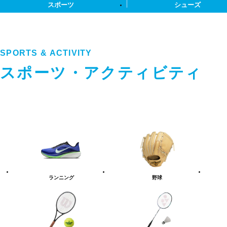
スポーツ
シューズ
SPORTS & ACTIVITY
スポーツ・アクティビティ
ス
ポ
ー
ツ・
ア
ク
テ
ランニング
野球
ィ
ビ
テ
ィ
カ
テ
ゴ