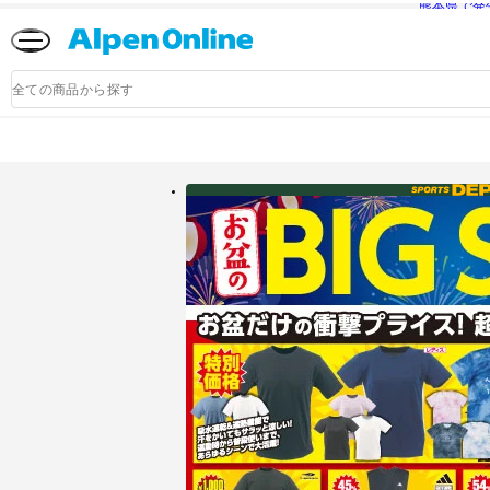
熊本県で発
Alpen
Online
商
品
検
索
アルペングループ公式オンラインストア