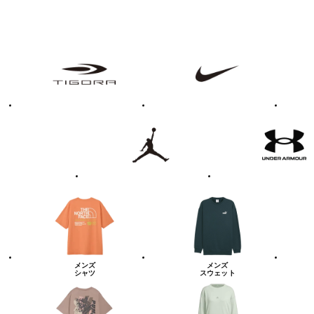
フ
TIGORA
NIKE
adidas
ァ
ッ
シ
ョ
ン・
ラ
Jordan
UNDER
イ
ARMOUR
フ
ス
タ
イ
ル
カ
テ
ゴ
リ
ー
一
覧
メンズ
メンズ
シャツ
スウェット