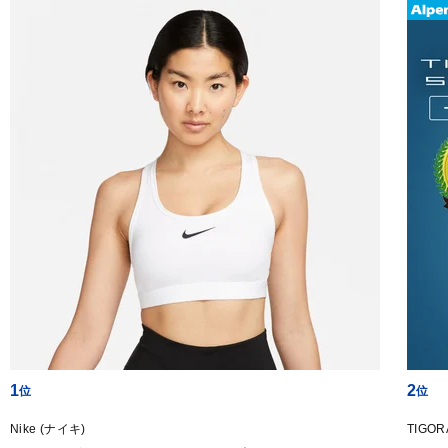
1
2
Nike (ナイキ)
TIGO