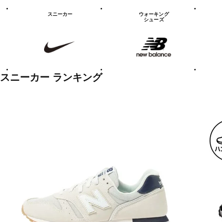
シ
ュ
スニーカー
ウォーキング
ー
シューズ
ズ
NIKE
new
PUMA
balanace
カ
テ
ゴ
リ
ー
一
スニーカー ランキング
覧