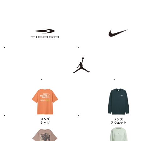
フ
TIGORA
NIKE
ァ
ッ
シ
ョ
ン・
ラ
Jordan
UNDER
イ
ARMOUR
フ
ス
タ
イ
ル
カ
テ
ゴ
リ
ー
一
覧
メンズ
メンズ
シャツ
スウェット