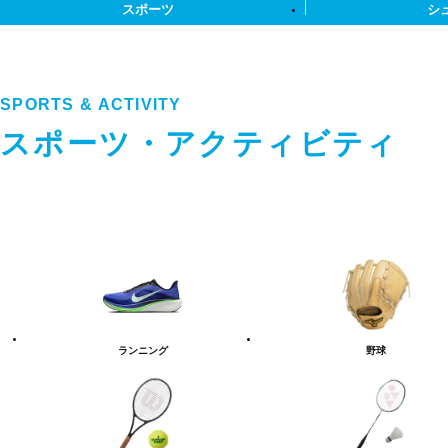
スポーツ
シ
SPORTS & ACTIVITY
スポーツ・アクティビティ
ス
ポ
ー
ツ・
ア
ク
テ
ランニング
野球
ィ
ビ
テ
ィ
カ
テ
ゴ