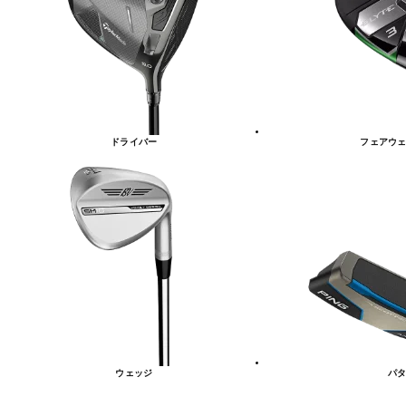
リ
ー
一
覧
ドライバー
フェアウェ
ウェッジ
パタ