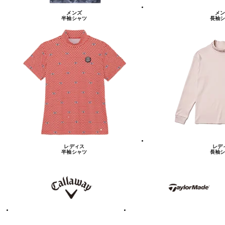
メンズ
メン
半袖シャツ
長袖シ
レディス
レデ
半袖シャツ
長袖シ
キ
テ
ャ
ー
ロ
ラ
ウ
ー
ェ
メ
イ
イ
ド
テ
ア
ィ
デ