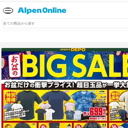
Alpen
Online
商
品
検
索
アルペングループ公式オンラインストア