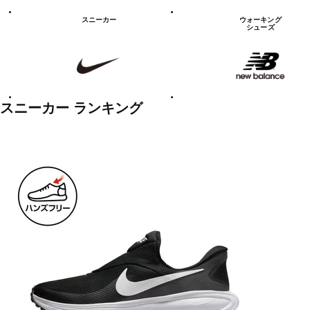
シ
ュ
スニーカー
ウォーキング
ー
シューズ
ズ
NIKE
new
balanace
カ
テ
ゴ
リ
ー
一
スニーカー ランキング
覧