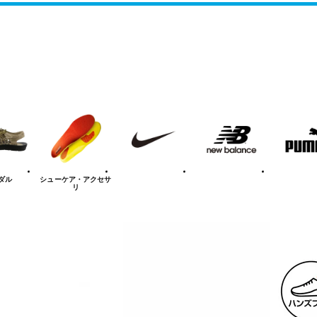
NIKE
new
PUMA
balanace
ダル
シューケア
・アクセサ
リ