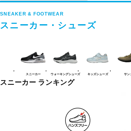
SNEAKER & FOOTWEAR
スニーカー・シューズ
ス
ニ
ー
カ
ー・
シ
ュ
スニーカー
ウォーキング
シューズ
キッズ
シューズ
サン
ー
ズ
スニーカー ランキング
カ
テ
ゴ
リ
ー
一
覧