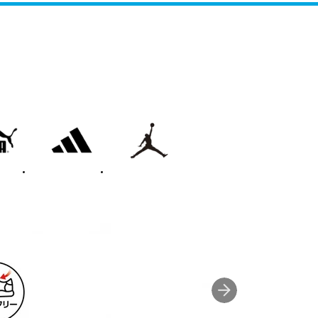
adidas
on