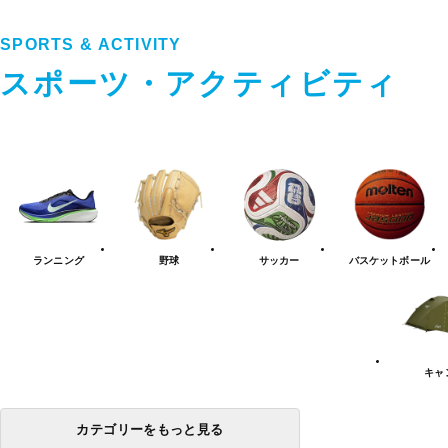
SPORTS & ACTIVITY
スポーツ・アクティビティ
ス
ポ
ー
ツ・
ア
ク
テ
ランニング
野球
サッカー
バスケット
ボール
ィ
ビ
テ
ィ
カ
テ
ゴ
リ
キャ
ー
一
覧
カテゴリーをもっと見る