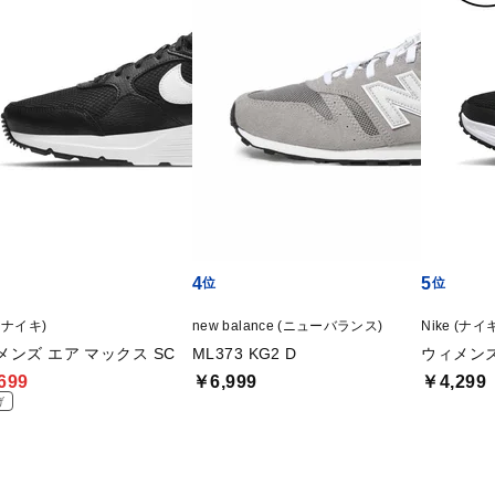
4
5
 (ナイキ)
new balance (ニューバランス)
Nike (ナイ
メンズ エア マックス SC
ML373 KG2 D
ウィメンズ
699
￥6,999
￥4,299
げ