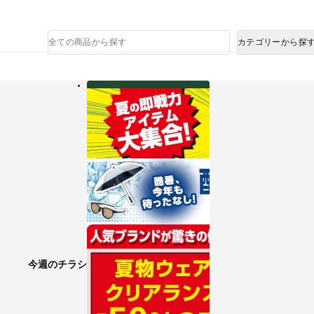
熊本県で発生した地震による影響について
商
カテゴリーから探
品
検
索
今週のチラシ