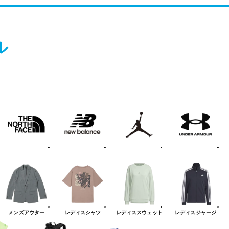
ル
THE
new
Jordan
UNDER
O
NORTH
balanace
ARMOUR
FACE
メンズ
アウター
レディス
シャツ
レディス
スウェット
レディス
ジャージ