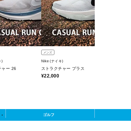
メンズ
ユニセックス
キ)
Nike (ナイキ)
JORDAN (ジョー
ャー 26
ストラクチャー プラス
ジョーダン 1 レ
¥22,000
¥22,440
15％OFF
ゴルフ