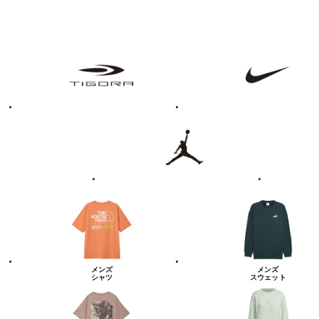
フ
TIGORA
NIKE
ァ
ッ
シ
ョ
ン・
ラ
Jordan
UNDER
イ
ARMOUR
フ
ス
タ
イ
ル
カ
テ
ゴ
リ
ー
一
覧
メンズ
メンズ
シャツ
スウェット