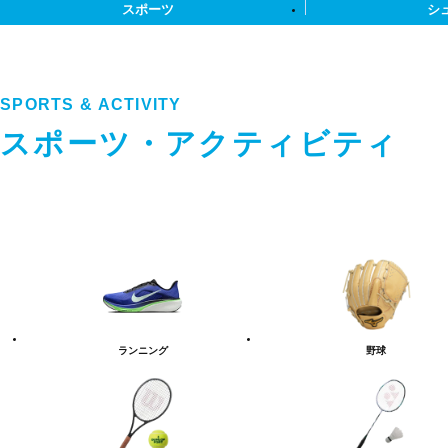
スポーツ
シ
SPORTS & ACTIVITY
スポーツ・アクティビティ
ス
ポ
ー
ツ・
ア
ク
テ
ランニング
野球
ィ
ビ
テ
ィ
カ
テ
ゴ