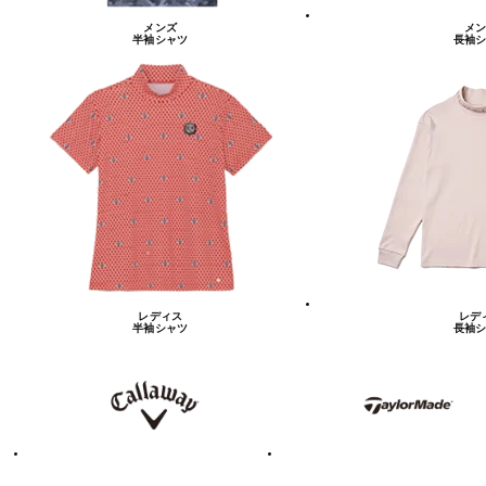
メンズ
メン
半袖シャツ
長袖シ
レディス
レデ
半袖シャツ
長袖シ
キ
テ
ャ
ー
ロ
ラ
ウ
ー
ェ
メ
イ
イ
ド
テ
ア
ィ
デ