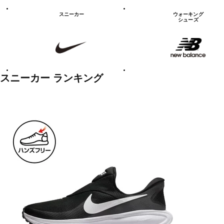
シ
ュ
スニーカー
ウォーキング
ー
シューズ
ズ
NIKE
new
balanace
カ
テ
ゴ
リ
ー
一
スニーカー ランキング
覧