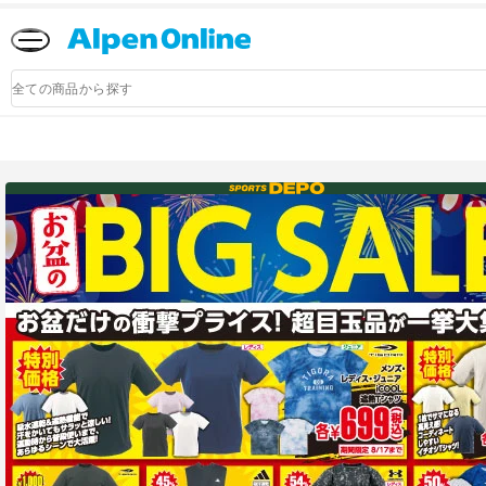
Alpen
Online
商
品
検
索
アルペングループ公式オンラインストア