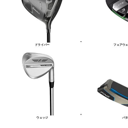
リ
ー
一
覧
ドライバー
フェアウェ
ウェッジ
パタ