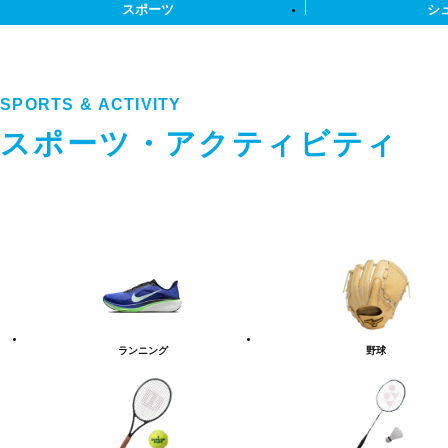
スポーツ
シ
SPORTS & ACTIVITY
スポーツ・アクティビティ
ス
ポ
ー
ツ・
ア
ク
テ
ランニング
野球
ィ
ビ
テ
ィ
カ
テ
ゴ