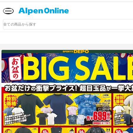
Alpen
Online
商
品
検
索
アルペングループ公式オンラインストア