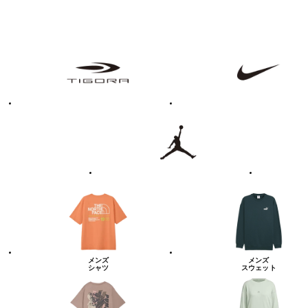
フ
TIGORA
NIKE
ァ
ッ
シ
ョ
ン・
ラ
Jordan
UNDER
イ
ARMOUR
フ
ス
タ
イ
ル
カ
テ
ゴ
リ
ー
一
覧
メンズ
メンズ
シャツ
スウェット