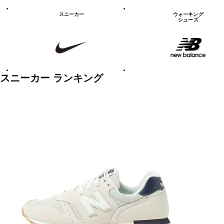
シ
ュ
スニーカー
ウォーキング
ー
シューズ
ズ
NIKE
new
balanace
カ
テ
ゴ
リ
ー
一
スニーカー ランキング
覧