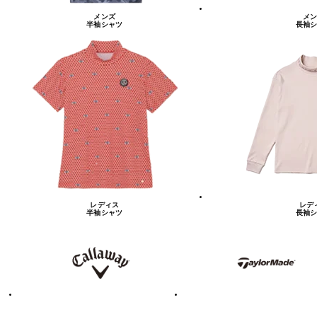
メンズ
メン
半袖シャツ
長袖シ
レディス
レデ
半袖シャツ
長袖シ
キ
テ
ャ
ー
ロ
ラ
ウ
ー
ェ
メ
イ
イ
ド
テ
ア
ィ
デ