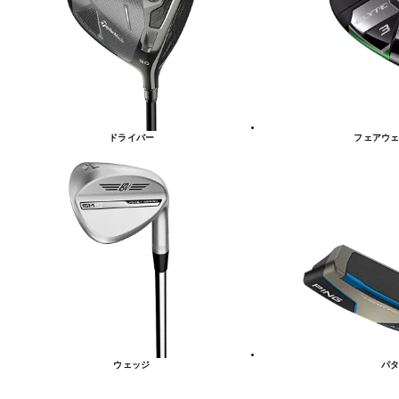
リ
ー
一
覧
ドライバー
フェアウェ
ウェッジ
パタ