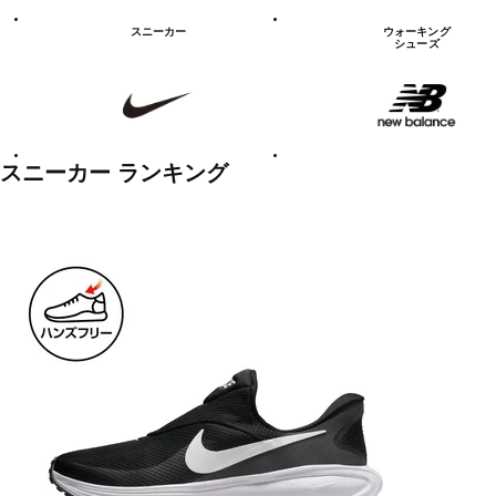
シ
ュ
スニーカー
ウォーキング
ー
シューズ
ズ
NIKE
new
balanace
カ
テ
ゴ
リ
ー
一
スニーカー ランキング
覧