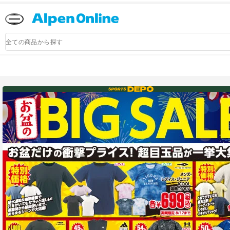
Alpen
Online
商
品
検
索
アルペングループ公式オンラインストア