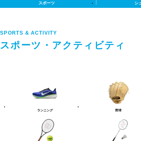
スポーツ
シ
SPORTS & ACTIVITY
スポーツ・アクティビティ
ス
ポ
ー
ツ・
ア
ク
テ
ランニング
野球
ィ
ビ
テ
ィ
カ
テ
ゴ