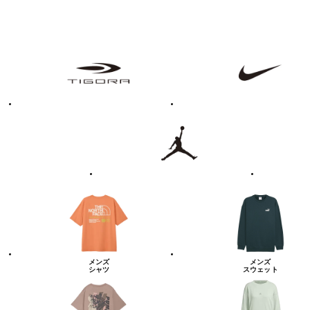
フ
TIGORA
NIKE
ァ
ッ
シ
ョ
ン・
ラ
Jordan
UNDER
イ
ARMOUR
フ
ス
タ
イ
ル
カ
テ
ゴ
リ
ー
一
覧
メンズ
メンズ
シャツ
スウェット