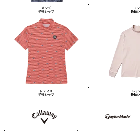
メンズ
メン
半袖シャツ
長袖シ
レディス
レデ
半袖シャツ
長袖シ
キ
テ
ャ
ー
ロ
ラ
ウ
ー
ェ
メ
イ
イ
ド
テ
ア
ィ
デ