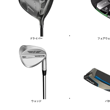
リ
ー
一
覧
ドライバー
フェアウェ
ウェッジ
パタ