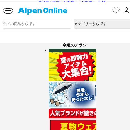
熊本県で発生した地震による影響について
お
気
に
Alpen
入
Online
商
カテゴリーから探す
り
品
検
索
アルペングループ公式オンラインストア
今週のチラシ