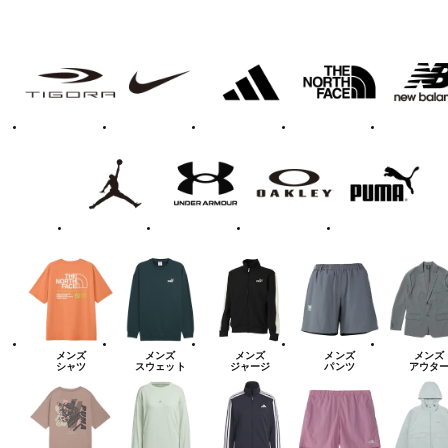
フ
TIGORA
NIKE
adidas
THE
new
NORTH
balanace
ァ
FACE
ッ
シ
ョ
ン・
ラ
Jordan
UNDER
OAKLEY
PUMA
イ
ARMOUR
フ
ス
タ
イ
ル
カ
テ
ゴ
リ
ー
一
覧
メンズ
メンズ
メンズ
メンズ
メンズ
シャツ
スウェット
ジャージ
パンツ
アウタ