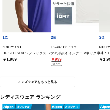
1
2
3
Nike (ナイキ)
TIGORA (ティゴラ)
Nike 
DF STD SLVLS フレックス S/S Tシャツ
アイドライインナー Vネック半袖
DF S
￥1,989
￥999
￥1,9
値下げ
メンズウェアをもっと見る
レディスウェア ランキング