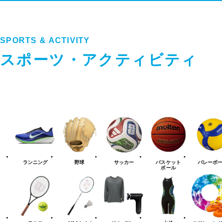
SPORTS & ACTIVITY
スポーツ・アクティビティ
ス
ポ
ー
ツ・
ア
ク
テ
ランニング
野球
サッカー
バスケット
バレーボ
ィ
ボール
ビ
テ
ィ
カ
テ
ゴ
リ