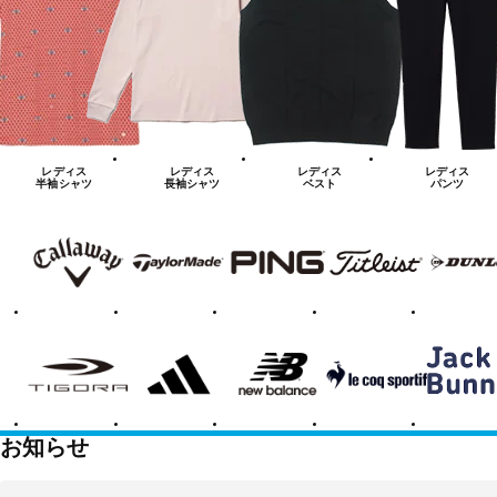
レディス
レディス
レディス
レディス
半袖シャツ
長袖シャツ
ベスト
パンツ
キ
テ
ピ
タ
ダ
ャ
ー
ン
イ
ン
ロ
ラ
ト
ロ
ウ
ー
リ
ッ
ェ
メ
ス
プ
イ
イ
ト
ド
テ
ア
ニ
ル
ジ
ィ
デ
ュ
コ
ャ
ゴ
ィ
ー
ッ
ッ
ラ
ダ
バ
ク
ク
ス
ラ
バ
ン
ニ
ス
ー
お知らせ