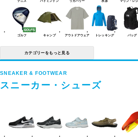
テニス
バドミントン
リカバリー
水泳
マリン・レ
ー
一
覧
ゴルフ
キャンプ
アウトドアウェア
トレッキング
バッグ
カテゴリーをもっと見る
SNEAKER & FOOTWEAR
スニーカー・シューズ
ス
ニ
ー
カ
ー・
シ
ュ