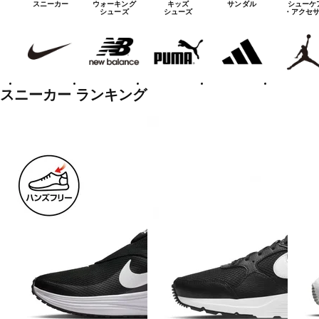
スニーカー
ウォーキング
キッズ
サンダル
シューケ
ー
シューズ
シューズ
・アクセ
ズ
NIKE
new
PUMA
adidas
on
balanace
カ
テ
ゴ
リ
ー
一
スニーカー ランキング
覧