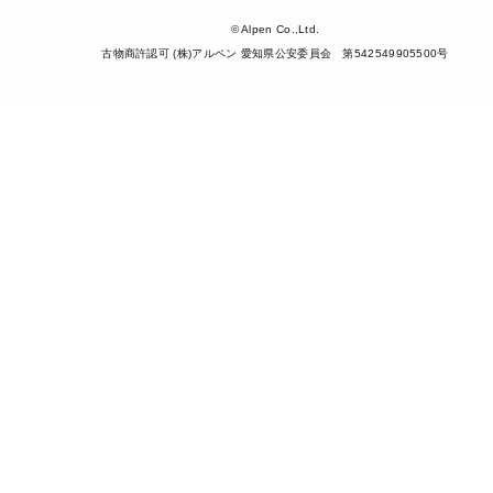
© Alpen Co.,Ltd.
古物商許認可 (株)アルペン 愛知県公安委員会 第542549905500号