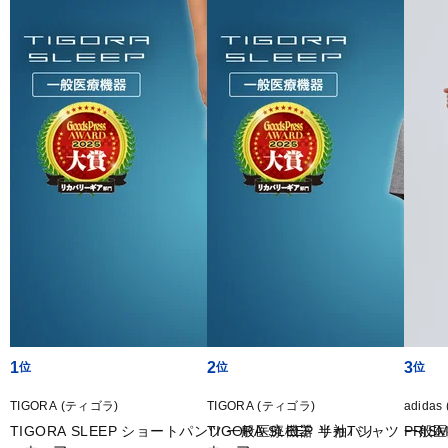
1
2
3
TIGORA (ティゴラ)
TIGORA (ティゴラ)
adida
TIGORA SLEEP ショートパンツ 一般医療機器 リカバリ
TIGORA SLEEP 半袖Tシャツ 一
PRIS