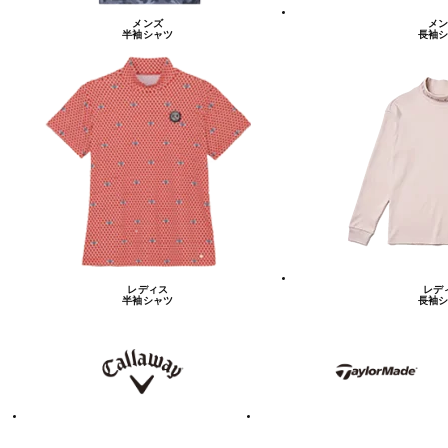
メンズ
メン
半袖シャツ
長袖シ
レディス
レデ
半袖シャツ
長袖シ
キ
テ
ャ
ー
ロ
ラ
ウ
ー
ェ
メ
イ
イ
ド
テ
ア
ィ
デ