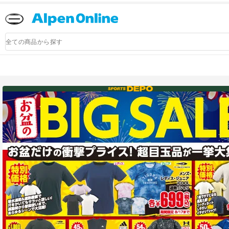
Alpen
Online
商
品
検
索
アルペングループ公式オンラインストア