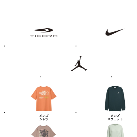
フ
TIGORA
NIKE
ァ
ッ
シ
ョ
ン・
ラ
Jordan
UNDER
イ
ARMOUR
フ
ス
タ
イ
ル
カ
テ
ゴ
リ
ー
一
覧
メンズ
メンズ
シャツ
スウェット