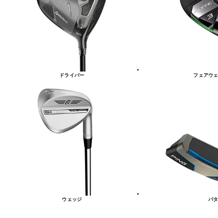
リ
ー
一
覧
ドライバー
フェアウェ
ウェッジ
パタ