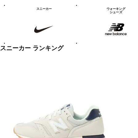
シ
ュ
スニーカー
ウォーキング
ー
シューズ
ズ
NIKE
new
balanace
カ
テ
ゴ
リ
ー
一
スニーカー ランキング
覧