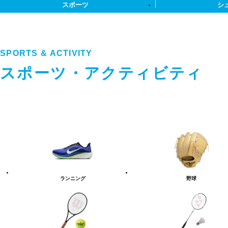
スポーツ
シ
SPORTS & ACTIVITY
スポーツ・アクティビティ
ス
ポ
ー
ツ・
ア
ク
テ
ランニング
野球
ィ
ビ
テ
ィ
カ
テ
ゴ