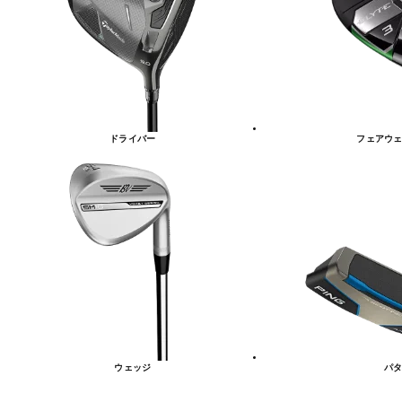
リ
ー
一
覧
ドライバー
フェアウェ
ウェッジ
パタ