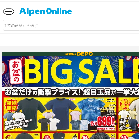
Alpen
Online
商
品
検
索
アルペングループ公式オンラインストア