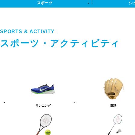
スポーツ
シ
SPORTS & ACTIVITY
スポーツ・アクティビティ
ス
ポ
ー
ツ・
ア
ク
テ
ランニング
野球
ィ
ビ
テ
ィ
カ
テ
ゴ