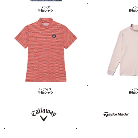
メンズ
メン
半袖シャツ
長袖シ
レディス
レデ
半袖シャツ
長袖シ
キ
テ
ャ
ー
ロ
ラ
ウ
ー
ェ
メ
イ
イ
ド
テ
ア
ィ
デ