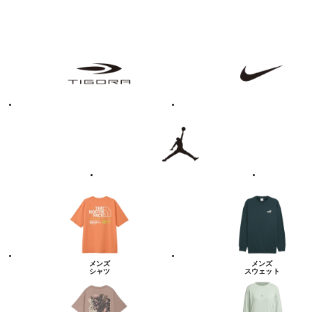
フ
TIGORA
NIKE
ァ
ッ
シ
ョ
ン・
ラ
Jordan
UNDER
イ
ARMOUR
フ
ス
タ
イ
ル
カ
テ
ゴ
リ
ー
一
覧
メンズ
メンズ
シャツ
スウェット