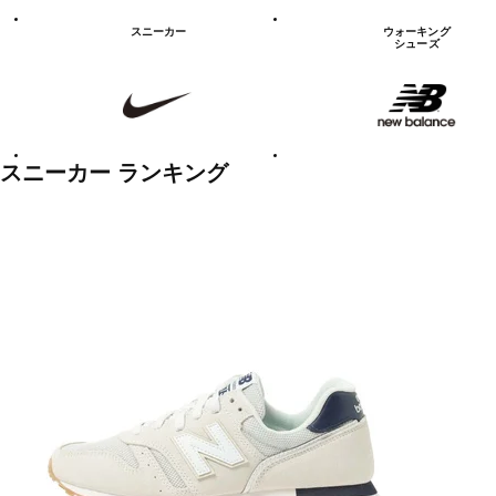
シ
ュ
スニーカー
ウォーキング
ー
シューズ
ズ
NIKE
new
balanace
カ
テ
ゴ
リ
ー
一
スニーカー ランキング
覧