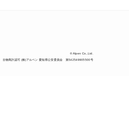
© Alpen Co.,Ltd.
古物商許認可 (株)アルペン 愛知県公安委員会 第542549905500号