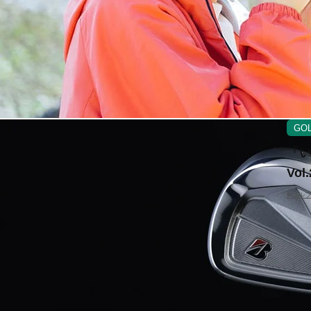
GO
「
Vo
#ゴル