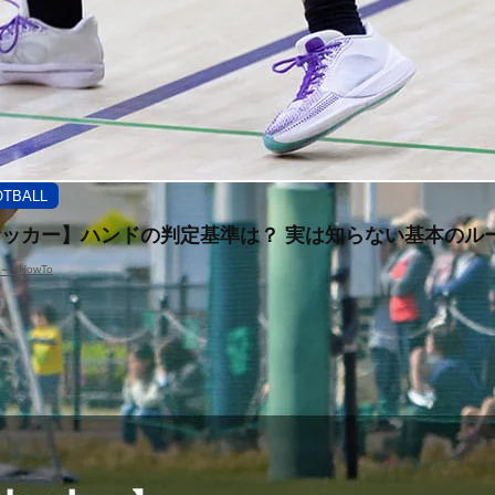
OTBALL
ッカー】ハンドの判定基準は？ 実は知らない基本のル
#HowTo
カー