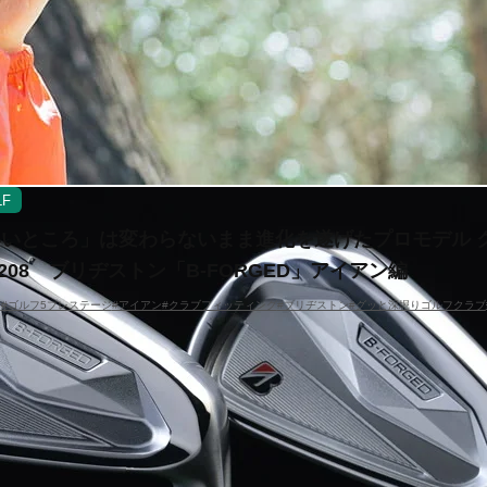
LF
いいところ」は変わらないまま進化を遂げたプロモデル 
l.208 ブリヂストン「B-FORGED」アイアン編
フ
#ゴルフ5プレステージ
#アイアン
#クラブフィッティング
#ブリヂストン
#グッと深堀りゴルフクラブ