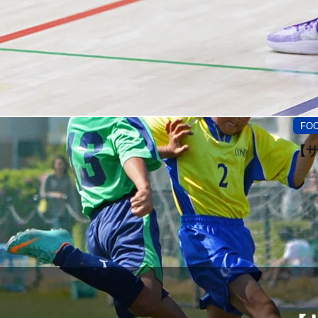
FO
【サ
#サッ