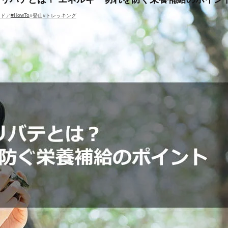
#HowTo
トドア
#登山
#トレッキング