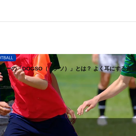
OTBALL
カーの「DOGSO（ドグソ）」とは？ よく耳にする言
！
#HowTo
カー