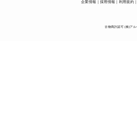
企業情報
採用情報
利用規約
古物商許認可 (株)アル