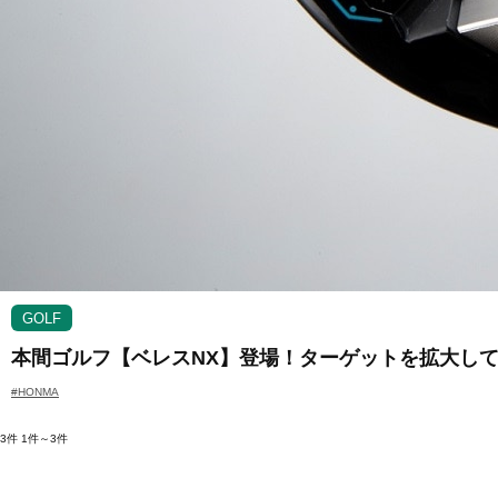
GOLF
本間ゴルフ【ベレスNX】登場！ターゲットを拡大し
#HONMA
3件
1件～3件