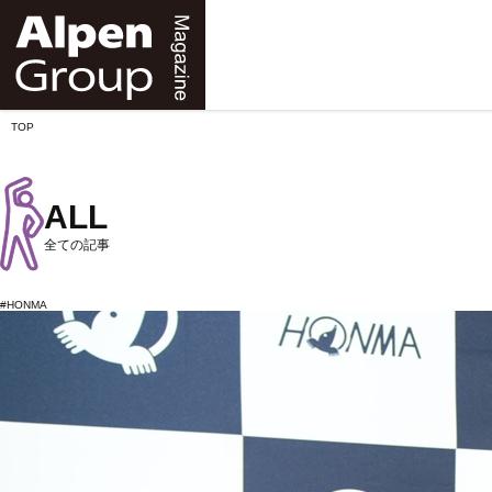
Alpen
Online
TOP
ALL
全ての記事
#HONMA