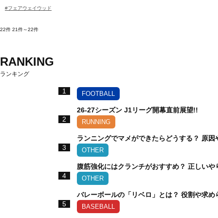
#フェアウェイウッド
22件
21件～22件
RANKING
ランキング
1
FOOTBALL
26-27シーズン J1リーグ開幕直前展望!!
2
RUNNING
ランニングでマメができたらどうする？ 原因
3
OTHER
腹筋強化にはクランチがおすすめ？ 正しいや
4
OTHER
バレーボールの「リベロ」とは？ 役割や求め
5
BASEBALL