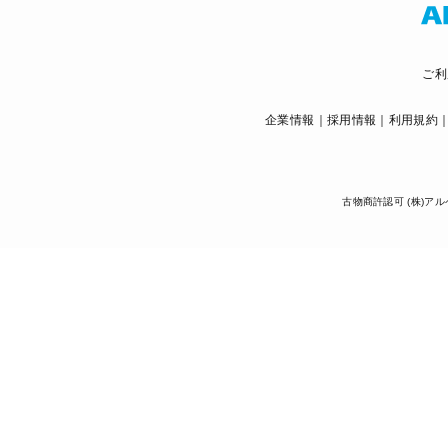
ご利
企業情報
採用情報
利用規約
古物商許認可 (株)アル