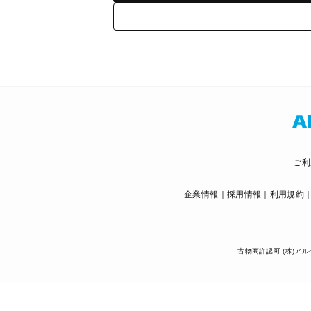
ご利
企業情報
採用情報
利用規約
古物商許認可 (株)アル