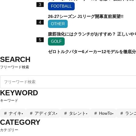
3
FOOTBALL
26-27シーズン J1リーグ開幕直前展望!!
4
OTHER
腹筋強化にはクランチがおすすめ？ 正しいや
5
GOLF
ゼロトルクパター6メーカー12モデルを徹底
SEARCH
フリーワード検索
KEYWORD
キーワード
ナイキ
アディダス
タレント
HowTo
ラン
CATEGORY
カテゴリー