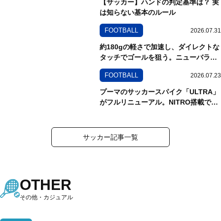
【サッカー】ハンドの判定基準は？ 実
は知らない基本のルール
FOOTBALL
2026.07.31
約180gの軽さで加速し、ダイレクトな
タッチでゴールを狙う。ニューバラン
ス「Furon Elite HG/AG V9」を試し履
FOOTBALL
2026.07.23
き
プーマのサッカースパイク「ULTRA」
がフルリニューアル。NITRO搭載で、
加速は次のステージへ
サッカー記事一覧
OTHER
その他・カジュアル