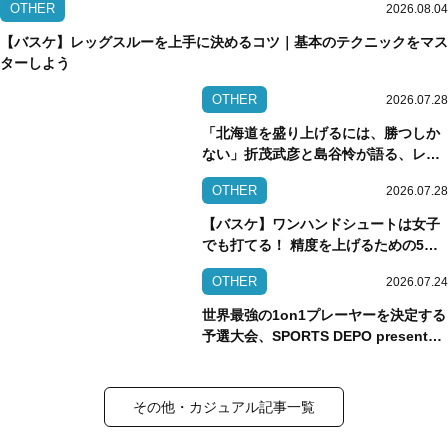
OTHER
2026.08.04
【バスケ】レッグスルーを上手に決めるコツ｜基本のテクニックをマス
ターしよう
OTHER
2026.07.28
「北海道を盛り上げるには、勝つしか
ない」折茂武彦と島谷怜が語る、レバ
ンガ北海道躍進の理由
OTHER
2026.07.28
【バスケ】ワンハンドシュートは女子
でも打てる！ 精度を上げるための5つ
のコツ
OTHER
2026.07.24
世界最強の1on1プレーヤーを決定する
予選大会、SPORTS DEPO presents
THE ONE NAGOYA supported by
JORDAN BRANDが開催
その他・カジュアル記事一覧