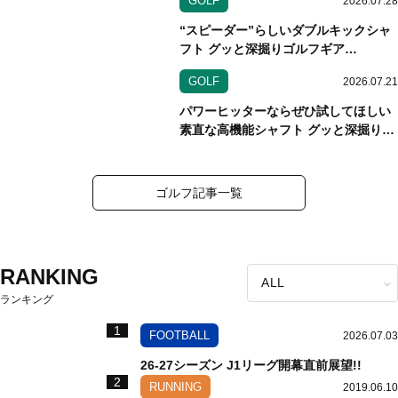
GOLF
2026.07.28
FORGED」アイアン編
“スピーダー”らしいダブルキックシャ
フト グッと深掘りゴルフギア
Vol.207 フジクラ「スピーダーブース
GOLF
2026.07.21
ト」シャフト編
パワーヒッターならぜひ試してほしい
素直な高機能シャフト グッと深掘りゴ
ルフギアVol.206 三菱ケミカル「ディ
アマナスティンガー」シャフト編
ゴルフ記事一覧
RANKING
ランキング
1
FOOTBALL
2026.07.03
26-27シーズン J1リーグ開幕直前展望!!
2
RUNNING
2019.06.10