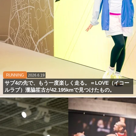
RUNNING
2026.6.19
サブ4の先で、もう一度楽しく走る。＝LOVE（イコー
ルラブ）瀧脇笙古が42.195kmで見つけたもの。