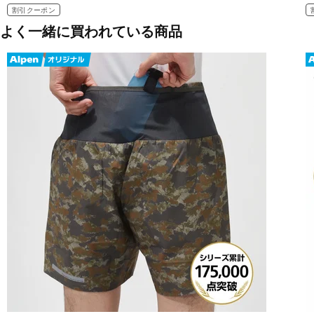
ライナー:ポリエステル87%・ポリウレタン13%
割引クーポン
メッシュ:ナイロン90%・ポリウレタン10%
よく一緒に買われている商品
■生産国:日本
■2026年モデル
■メーカー型番：MMA23-XX