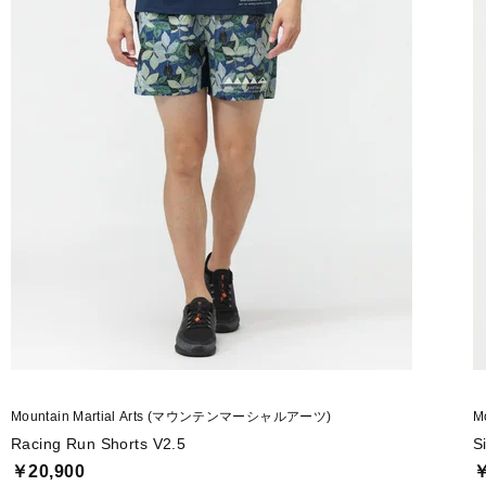
◇ブリーフ型のライナーは4ウェイストレッチで消臭効果もある吸水速
◇肌触りが柔らかく、高い伸縮性と立体的な構造で快適な着用感を実現
◇本体素材は通風孔があり通気性の高い東レの撥水素材Dot Air(R)を使
◇吸水速乾・ストレッチ機能を持ち、薄く軽量で長時間着用していても
◇足の稼働域を広げるガゼット部分は高いストレッチ性を持つDot Air(
◇1960年代と70年代のヴィンテージデニムからサンプリングしたグ
◇デニム独特の色落ちや擦れ、穴などもグラフィックでリアルに表現。
■カラー(メーカー表記):
ブルーグレー(98:Denim.70)
グレイシュブルー(97:Denim.60)
Mountain Martial Arts (マウンテンマーシャルアーツ)
M
■素材:
Racing Run Shorts V2.5
S
本体:ポリエステル100%(Dot Air(R))
￥20,900
￥
別布:ポリエステル100%