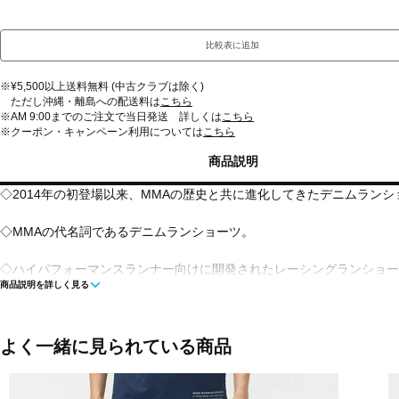
比較表に追加
※¥5,500以上送料無料 (中古クラブは除く)
ただし沖縄・離島への配送料は
こちら
※AM 9:00までのご注文で当日発送 詳しくは
こちら
※クーポン・キャンペーン利用については
こちら
商品説明
◇2014年の初登場以来、MMAの歴史と共に進化してきたデニムラン
◇MMAの代名詞であるデニムランショーツ。
◇ハイパフォーマンスランナー向けに開発されたレーシングランショー
商品説明を詳しく見る
◇日本製のオリジナルボディは、スマートフォン等を収納可能な5つの
◇フロント×2、背面腰部にはファスナー付きのセンターポケットと左
よく一緒に見られている商品
◇ウエストはゴム+紐で調整可能。