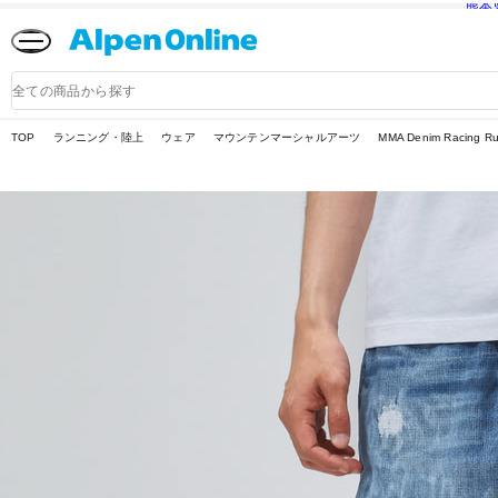
熊本
Alpen
Online
商
品
検
索
TOP
ランニング・陸上
ウェア
マウンテンマーシャルアーツ
MMA Denim Racing Run