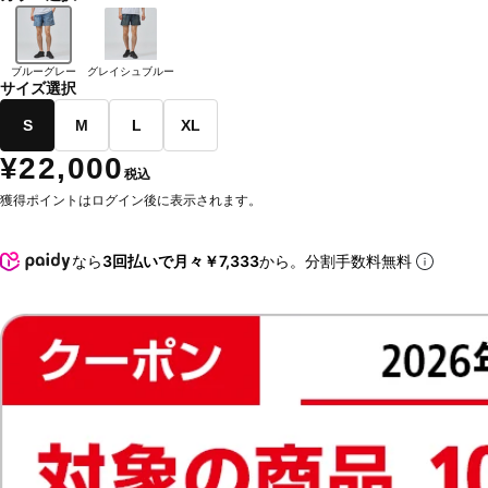
ブルーグレー
グレイシュブルー
サイズ選択
S
M
L
XL
¥22,000
税込
獲得ポイントはログイン後に表示されます。
なら
3回払いで月々￥7,333
から。分割手数料無料