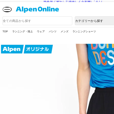
熊本県で発生した地震による影響について
Alpen
Online
商
カテゴリーから探す
品
検
索
TOP
ランニング・陸上
ウェア
パンツ
メンズ
ランニングショーツ