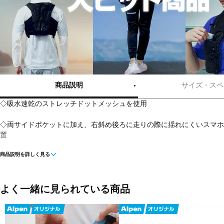
商品説明
サイズ・スペ
◇吸水速乾のストレッチドットメッシュを使用
◇両サイドポケットに加え、右斜め後ろに走りの際に揺れにくいスマホ
置
商品説明を詳しく見る
◇バックグラフィックロゴはリフレクター仕様
■カラー:
ブルー
よく一緒に見られている商品
ブラック
■素材:ポリエステル 100%