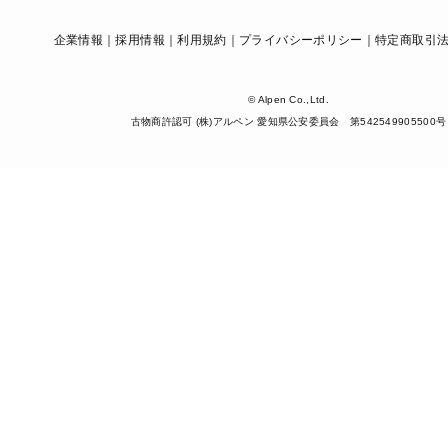
企業情報
採用情報
利用規約
プライバシーポリシー
特定商取引
© Alpen Co.,Ltd.
古物商許認可 (株)アルペン 愛知県公安委員会 第542549905500号