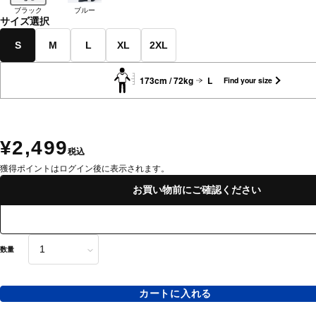
ブラック
ブルー
サイズ選択
S
M
L
XL
2XL
173cm / 72kg
L
Find your size
¥2,499
税込
獲得ポイントはログイン後に表示されます。
お買い物前にご確認ください
数量
カートに入れる