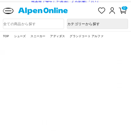
熊本県で発生した地震による影響について
お
ロ
カ
0
気
グ
ー
に
イ
ト
Alpen
入
ン
ペ
Online
商
カテゴリーから探す
り
ー
品
ジ
検
索
TOP
シューズ
スニーカー
アディダス
グランドコート アルファ