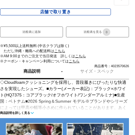
店舗で取り置き
比較表に追加
比較表を見る
0
※¥5,500以上送料無料 (中古クラブは除く)
ただし沖縄・離島への配送料は
こちら
※AM 9:00までのご注文で当日発送 詳しくは
こちら
※クーポン・キャンペーン利用については
こちら
商品番号：4023570626
商品説明
サイズ・スペック
◇Cloudfoamクッショニングを採用し、普段履きにぴったりな快適
さを実現したシューズ。■カラー(メーカー表記)：ブラック×ホワイ
ト(HQ7375：コアブラック/オフホワイト/ワンダーアルミナ)■生産
国：ベトナム■2026 Spring＆Summer モデル※ブランドやシリーズ
によっては甲高や幅等小さめに作られていることがあります。あく
商品説明を詳しく見る
まで目安としてご判断ください。
■メーカー型番：HQ7375