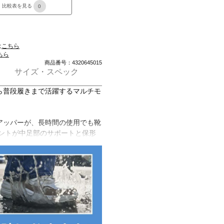
比較表を見る
0
は
こちら
ちら
商品番号：4320645015
サイズ・スペック
ら普段履きまで活躍するマルチモ
アッパーが、長時間の使用でも靴
リントが中足部のサポートと保形
ション性と抜群の軽さを実現。足
感をもたらし、健康維持の運動か
トします。
)