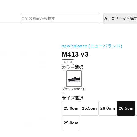
熊本県で発生した地震による影響について
商
カテゴリーから探
品
検
索
new balance (ニューバランス)
M413 v3
メンズ
カラー選択
ブラック×ホワイ
ト
サイズ選択
25.0cm
25.5cm
26.0cm
26.5cm
29.0cm