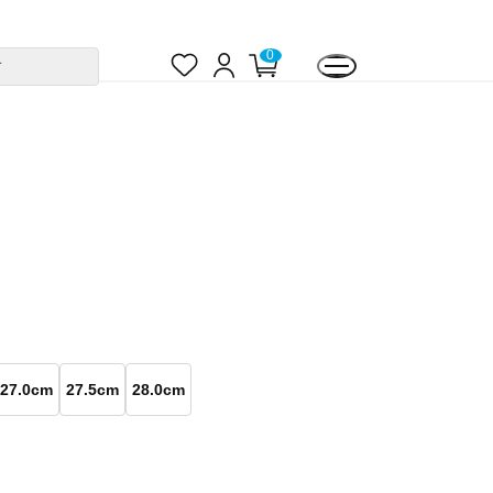
お
ロ
カ
0
す
気
グ
ー
に
イ
ト
入
ン
ペ
り
ー
ジ
27.0cm
27.5cm
28.0cm