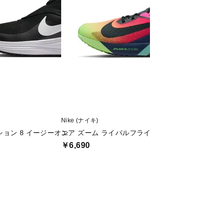
Nike (ナイキ)
Nike (ナイキ)
ョン 8 イージーオン
エア ズーム ライバルフライ 4 GLAM
ズームX ヴェイパー
￥6,690
￥16,999