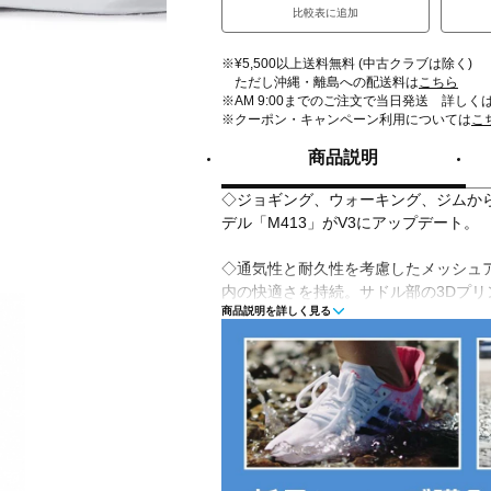
比較表に追加
※¥5,500以上送料無料 (中古クラブは除く)
ただし沖縄・離島への配送料は
こちら
※AM 9:00までのご注文で当日発送 詳しく
※クーポン・キャンペーン利用については
こ
商品説明
◇ジョギング、ウォーキング、ジムか
デル「M413」がV3にアップデート。
◇通気性と耐久性を考慮したメッシュ
内の快適さを持続。サドル部の3Dプ
商品説明を詳しく見る
性を確保し、薄底ミッドソールがクッ
裏のワイド設計が左右の動きにも安定
ら通勤、通学まで幅広く足元をサポー
■カラー(メーカー表記):
ブラック×ホワイト(LK3:BLACK/WHITE
■甲材(アッパー):合成繊維