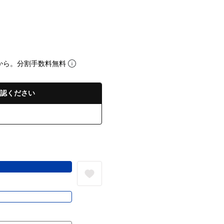
から。分割手数料無料
認ください
る
き