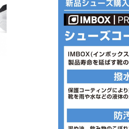
■底材(ソール):ゴム底
■用途:ジョギング
■形状:紐
■プロネーション:ニュートラル
■ワイズ:2E
■片足重量:200g
■片足重量代表サイズ:27.5cm
■生産国:インドネシア ベトナム
■2025年モデル
※ワイズを確認の上お買い求め下さい
個人差がありますので、あくまで目安