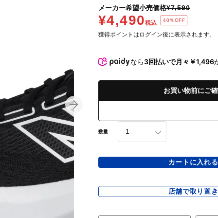
メーカー希望小売価格
¥7,590
¥4,490
40％OFF
税込
獲得ポイントはログイン後に表示されます。
なら
3回払いで月々￥1,496
お買い物前にご確
数量
カートに入れ
店舗で取り置