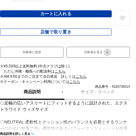
カートに入れる
店舗で取り置き
比較表に追加
比較表を見る
0
※¥5,500以上送料無料 (中古クラブは除く)
ただし沖縄・離島への配送料は
こちら
※AM 9:00までのご注文で当日発送 詳しくは
こちら
※クーポン・キャンペーン利用については
こちら
商品番号：4320735014
商品説明
サイズ・スペック
◇足幅の広いアスリートにフィットするように設計された、エクス
トラワイド ウィズサイズ
◇NEUTRAL:柔軟性とクッション性のバランスを必要とするランナ
ーのために軽量で高い通気性のあるパフォーマンスメッシュを使用
商品説明を詳しく見る
したアッパー