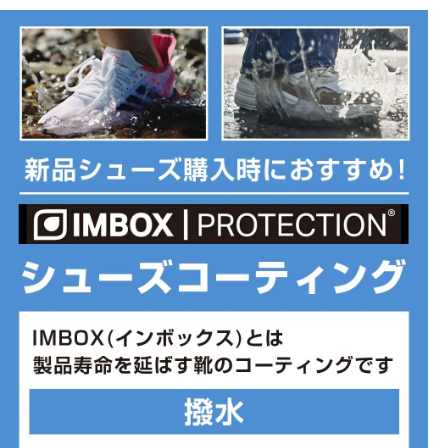
履き口とシュータンの下に配置されたフォームパッドが、快適なフ
ィット感と履き心地を提供
デラックスフォームソックライナーが、足の形にフィットしてスリ
ップを防ぎ、高いクッション性で足裏を快適にキープ
◇CHARGED(チャージド):加える力の大きさに応じて、柔らかいク
ッション性から鋭い反発性まで弾力性が変化するクッションフォー
ム
耐久性の高いラバーを使用し、屈曲とトラクションを考慮したアウ
トソールパターン
■カラー(メーカー表記):
ブラック×ダークグレー(002:Black / Anthracite / White)
■甲材(アッパー):合成繊維、合成皮革
■底材(ソール):合成ゴム、合成樹脂
■ワイズ:4E
■片足重量:300g