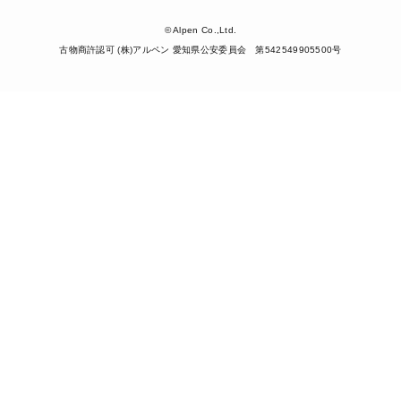
© Alpen Co.,Ltd.
古物商許認可 (株)アルペン 愛知県公安委員会 第542549905500号