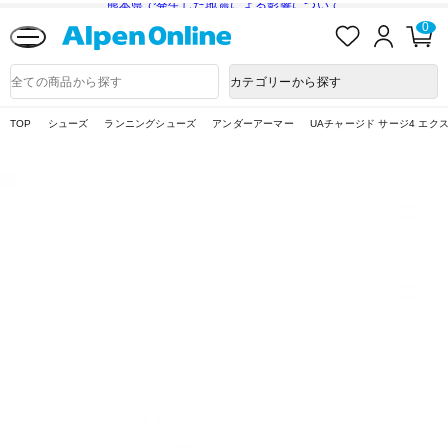
熊本県で発生した地震による影響について
お
ロ
カ
0
気
グ
ー
に
イ
ト
Alpen
入
ン
ペ
Online
商
カテゴリーから探す
り
ー
品
ジ
検
索
TOP
シューズ
ランニングシューズ
アンダーアーマー
UAチャージド サージ4 エク