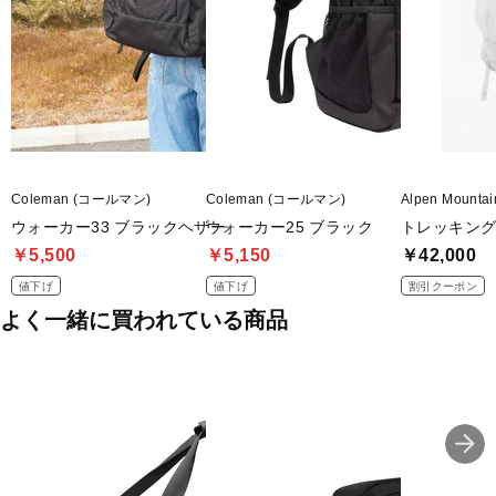
■2024年モデル
※ブラウザやお使いのモニター環境により、掲載画像と実際の商品
の色味が若干異なる場合がございます。
■メーカー型番：MIS0747
Coleman (コールマン)
Coleman (コールマン)
Alpen Moun
ウォーカー33 ブラックヘザー
ウォーカー25 ブラック
トレッキングバッ
￥5,500
￥5,150
￥42,000
値下げ
値下げ
割引クーポン
よく一緒に買われている商品