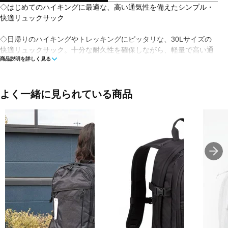
◇はじめてのハイキングに最適な、高い通気性を備えたシンプル・
快適リュックサック
◇日帰りのハイキングやトレッキングにピッタリな、30Lサイズの
快適リュックサック。十分な耐久性を確保しながら、軽量で高い通
商品説明を詳しく見る
気性を実現した素材や背面システムは、ハイキング初心者にも安心
の快適性を提供します。フロントにはマチ付きのジップポケット、
サイドにはメッシュポケット、雨蓋にジップポケット、ポールホル
ダーなど、豊富な収納は使い勝手も良好です。
よく一緒に見られている商品
■カラー：BLACK-NOIR(N0247)
■素材：200D ナイロン100％(耐水1500)
■サイズ：29×17×59cm (背面長/46cm)
■重量：880g
■容量：30L
■生産国：ベトナム