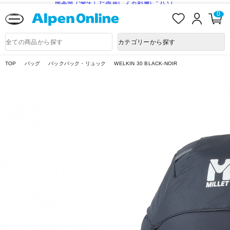
熊本県で発生した地震による影響について
お
ロ
カ
0
気
グ
ー
に
イ
ト
Alpen
入
ン
ペ
Online
商
カテゴリーから探す
り
ー
品
ジ
検
索
TOP
バッグ
バックパック・リュック
WELKIN 30 BLACK-NOIR