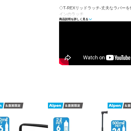
◇T-REXリッドラッチ-丈夫なラバー
インのラッチ
商品説明を詳しく見る
◇ロトモールド製法の構造により、中
破壊不可能な強固さを実現
◇裁断2インチの断熱材を備える極厚
◇BAREFOOT NO-SLIP FEET
キープ
◇冷凍庫レベルのガスケットでフタを
を閉じ込めます
◇ボート、トレーラー、トラックの荷
た対ダウンスロット
◇ビール缶のみ54本/氷のみ16.8kgを
■カラー：TAN(10000)