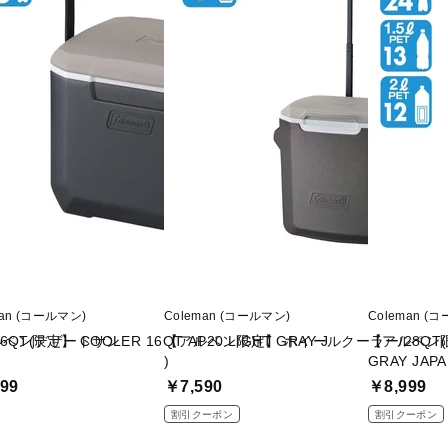
■素材：シェル/ポリエチレン、フォー
■サイズ：65.4×41.3×39.0cm
■重量：10430g
■容量：37.8L
■付属品：バスケット
■2025年モデル
■メーカー型番：100450
man (コールマン)
Coleman (コールマン)
Coleman (
6QT(デザートサン
ン限定】 COOLER 16QT AP20 LIGHT GRAY J
【アルペン限定】 ホイールクーラー/28QT
【アルペン限定
)
GRAY JAP
99
￥7,590
￥8,999
割引クーポン
割引クーポン