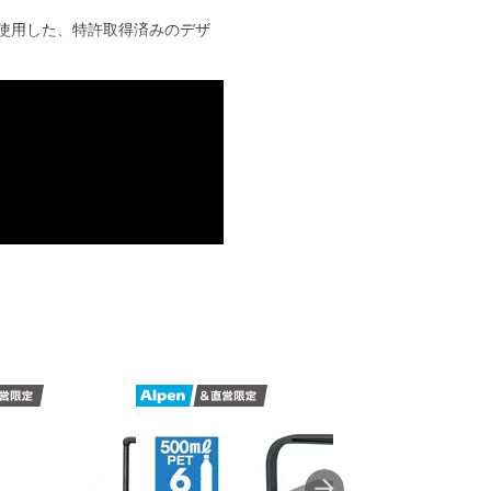
を使用した、特許取得済みのデザ
心分まで優れた保護力と、事実上
の壁が、氷の保存力を実現
-滑りを防止してクーラーを所定の位置に
ぐるりと囲み、熱を遮断して冷気
台に取り付けられるよう形成され
収納可