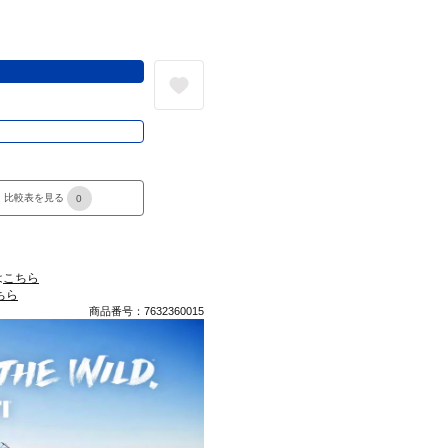
る
き
比較表を見る
0
は
こちら
ちら
商品番号：7632360015