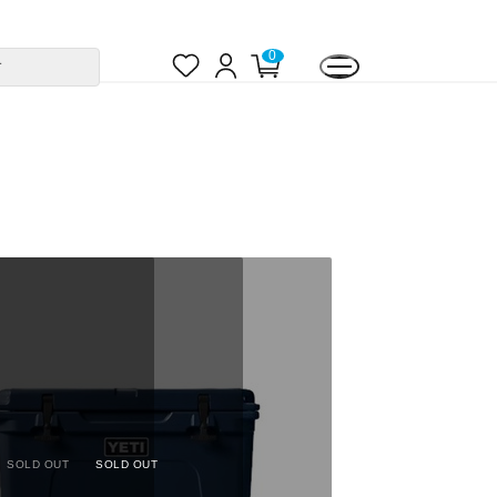
お
ロ
カ
0
す
気
グ
ー
に
イ
ト
入
ン
ペ
り
ー
ジ
SOLD OUT
SOLD OUT