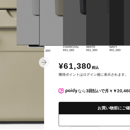
WHITE
CHARCOAL
WHITE
NAVY
TAN
¥61,380
¥61,380
¥61,380
¥61,380
¥61,380
¥61,380
税込
獲得ポイントはログイン後に表示されます。
なら
3回払いで月々￥20,46
お買い物前にご確