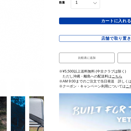
数量
カートに入れ
店舗で取り置
比較表に追加
※¥5,500以上送料無料 (中古クラブは除く)
ただし沖縄・離島への配送料は
こちら
※AM 9:00までのご注文で当日発送 詳しく
※クーポン・キャンペーン利用については
こ