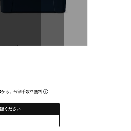
0
から。分割手数料無料
認ください