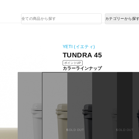
熊本県で発生した地震による影響について
商
カテゴリーから探
品
検
索
YETI (イエティ)
TUNDRA 45
ポイントUP
カラーラインナップ
SOLD OUT
SOLD OUT