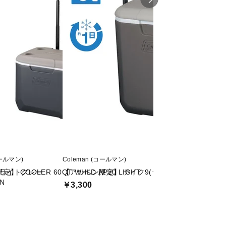
ム/ポリウレタン
コールマン)
Coleman (コールマン)
VERSOS (ベルソス)
(ライトグレー
】 COOLER 60QT WHLD AP20 LIGHT
【アルペン限定】 テイク9(ライトグレー)
22L車載対応冷蔵
AN
￥3,300
￥18,999
割引クーポン
値下げ