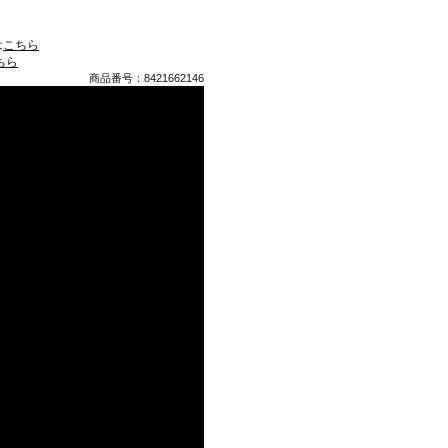
は
こちら
ちら
商品番号：8421662146