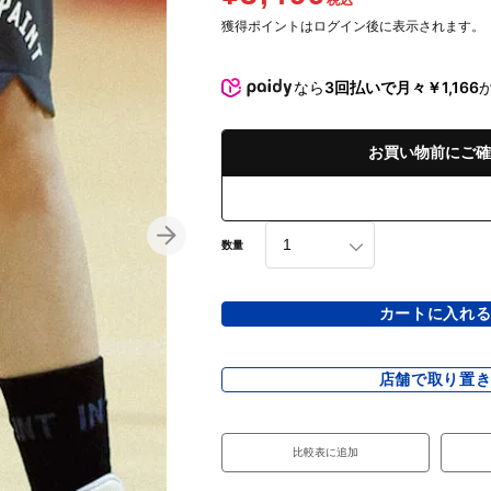
税込
獲得ポイントはログイン後に表示されます。
なら
3回払いで月々￥1,166
お買い物前にご確
数量
カートに入れ
店舗で取り置
比較表に追加