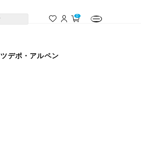
お
ロ
カ
0
す
気
グ
ー
に
イ
ト
入
ン
ペ
り
ー
ジ
ポーツデポ・アルペン