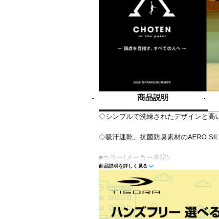
商品説明
◇シンプルで洗練されたデザインと高
◇吸汗速乾、抗菌防臭素材のAERO SIL
■カラー(メーカー表記):
商品説明を詳しく見る
チャコールグレー(97:CHACOL)
ブラック(10:BLACK)
■素材:ポリエステル100%