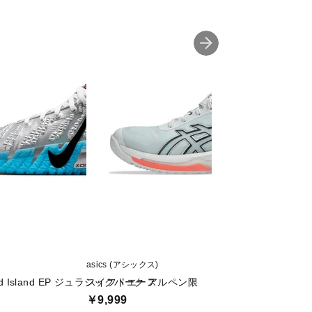
asics (アシックス)
Nike (ナイキ)
oud Island EP ジュラシックパーク アルペン限
スイフトエース
サブリナ 3 EP
￥9,999
￥11,000