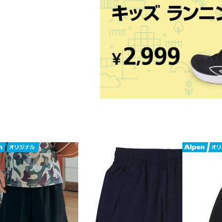
■パターン:プリント
■ポケット:
■生産国:日本
■2026年モデル
■メーカー型番：ITP2635KAP