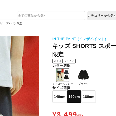
熊本県で発生した地震による影響について
商
カテゴリーから探
品
検
ツデポ・アルペン限定
索
IN THE PAINT (インザペイント)
キッズ SHORTS ス
限定
値下げ
ジュニア
カラー選択
チャコールグレー
ブラック
サイズ選択
140cm
150cm
160cm
¥3,499