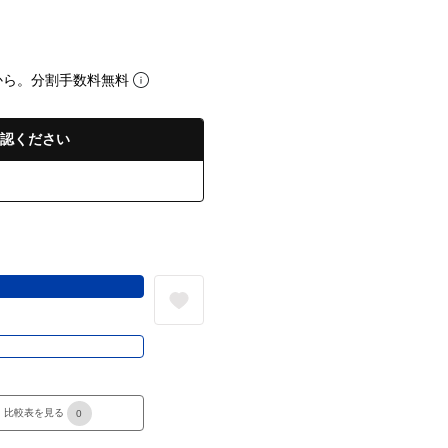
から。分割手数料無料
認ください
る
き
比較表を見る
0