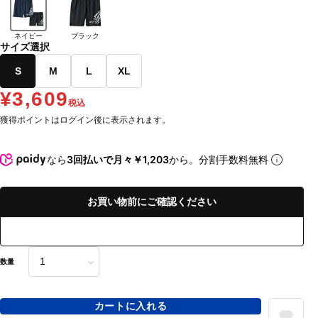
ネイビー
ブラック
サイズ選択
S
M
L
XL
¥3,609
税込
獲得ポイントはログイン後に表示されます。
なら
3回払いで月々￥1,203
から。分割手数料無料
お買い物前にご確認ください
数量
カートに入れる