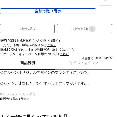
店舗で取り置き
比較表に追加
比較表を見る
0
※¥5,500以上送料無料 (中古クラブは除く)
ただし沖縄・離島への配送料は
こちら
※AM 9:00までのご注文で当日発送 詳しくは
こちら
※クーポン・キャンペーン利用については
こちら
商品番号：8505161235
商品説明
サイズ・スペック
◇アルペンオリジナルデザインのプラクティスパンツ。
◇シャツと連動したパンツでセットアップがおすすめ。
■カラー(メーカー表記):
商品説明を詳しく見る
ネイビー(NVSV:ネイビー×シルバー)
ブラック(BKSV:ブラック×シルバー)
■生産国:ベトナム