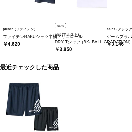
NEW
phiten (ファイテン)
asics (アシッ
alst (アルスト)
ファイテンRAKUシャツ半袖トリコロール
ゲームプラパ
DRY Tシャツ (BK- BALL GRADATION)
￥4,620
￥3,146
￥3,850
最近チェックした商品