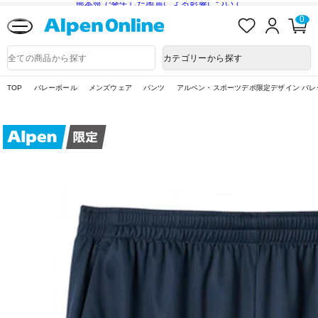
熊本県で発生した地震による影響について
お
ロ
カ
0
気
グ
ー
に
イ
ト
Alpen
入
ン
ペ
Online
商
カテゴリーから探す
り
ー
品
ジ
検
索
TOP
バレーボール
メンズウェア
パンツ
アルペン・スポーツデポ限定デザイン バレ