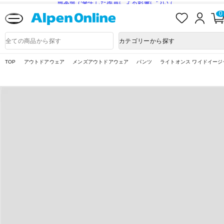
熊本県で発生した地震による影響について
お
ロ
0
気
グ
に
イ
Alpen
入
ン
Online
商
カテゴリーから探す
り
品
検
索
TOP
アウトドアウェア
メンズアウトドアウェア
パンツ
ライトオンス ワイドイージ