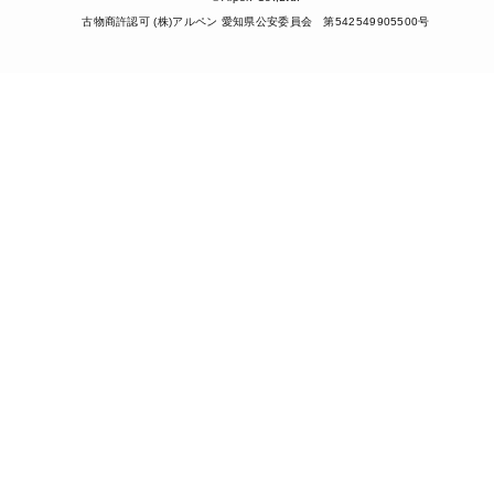
古物商許認可 (株)アルペン 愛知県公安委員会 第542549905500号