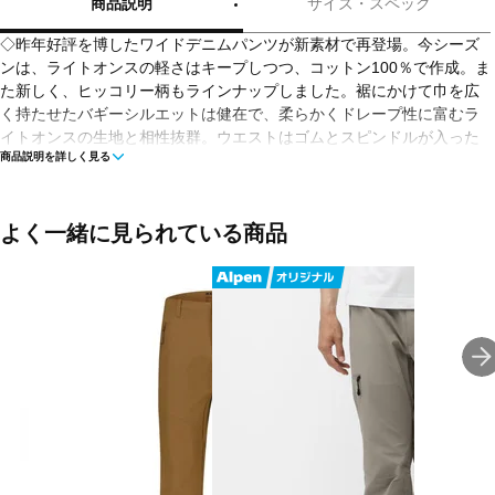
商品説明
サイズ・スペック
◇昨年好評を博したワイドデニムパンツが新素材で再登場。今シーズ
ンは、ライトオンスの軽さはキープしつつ、コットン100％で作成。ま
た新しく、ヒッコリー柄もラインナップしました。裾にかけて巾を広
く持たせたバギーシルエットは健在で、柔らかくドレープ性に富むラ
イトオンスの生地と相性抜群。ウエストはゴムとスピンドルが入った
商品説明を詳しく見る
仕様で、ベルトレスで着用可能になっています。カラーは好評だった
ペールブルーと、ネイビー×ホワイトのヒッコリー柄の2色展開。どち
らも軽やかな印象で、夏に映えるデニムパンツとなっています。
よく一緒に見られている商品
■カラー：
ペールブルー
ネイビー×ホワイト
■素材：綿100％
■生産国：中国
※ブラウザやお使いのモニター環境により、掲載画像と実際の商品の
色味が若干異なる場合がございます。