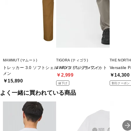
■メーカー型番：TA-9D3315LP
MAMMUT (マムート)
TIGORA (ティゴラ)
THE NORT
トレッカー 3.0 ソフトシェル パンツ アジアンフィット
4WAYストレッチパンツ
Versati
メン
￥2,999
￥14,300
￥15,890
値下げ
割引クーポン
よく一緒に買われている商品