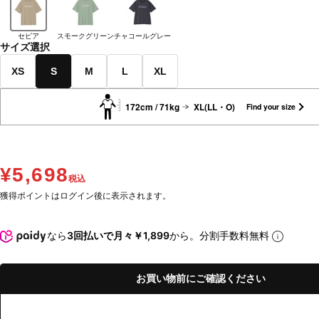
セピア
スモークグリーン
チャコールグレー
サイズ選択
XS
S
M
L
XL
172cm / 71kg
XL(LL・O)
Find your size
¥5,698
税込
獲得ポイントはログイン後に表示されます。
なら
3回払いで月々￥1,899
から。分割手数料無料
お買い物前にご確認ください