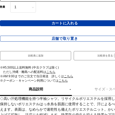
数量
カートに入れる
店舗で取り置き
比較表に追加
比較表を見る
※¥5,500以上送料無料 (中古クラブは除く)
ただし沖縄・離島への配送料は
こちら
※AM 9:00までのご注文で当日発送 詳しくは
こちら
※クーポン・キャンペーン利用については
こちら
商品説明
サイズ・ス
◇高い汗処理機能を持つ半袖シャツ。リサイクルポリエステルを採用し
保持しないポリエステルはっ水糸を肌面に使用することで、汗によるべ
えます。表面は、なめらかで速乾性も備えたポリエステルニット。かい
上げて拡散し、汗戻りを軽減します。静電気の発生を抑える静電ケア設