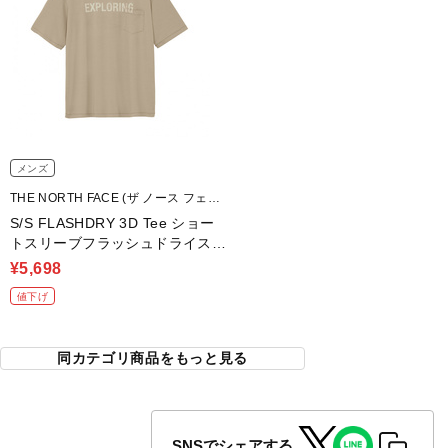
メンズ
THE NORTH FACE (ザ ノース フェイ
ス)
S/S FLASHDRY 3D Tee ショー
トスリーブフラッシュドライスリ
ーディーティー
¥5,698
値下げ
同カテゴリ商品をもっと見る
SNSでシェアする