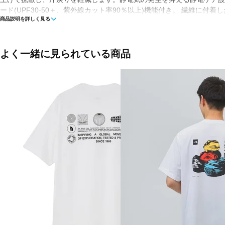
ード(UPF30-50＋、紫外線カット率90％以上)機能付き。 繊維に付
商品説明を詳しく見る
殖を抑えて、汗によるにおいの発生を軽減するポリジン加工を施してい
パッチポケットとプリントを配置し、夏の縦走登山やキャンプなどのア
る機能性を備えながらも、遊び心のあるアイテムです。
よく一緒に見られている商品
■カラー(メーカー表記)：
セピア(CL：クレイグレー)
スモークグリーン(IG：アイスバーググリーン)
チャコールグレー(ZE：ミックスチャコール2)
■素材：FLASHDRY 3D Super Light Recycled Polyester DWR Bac
100％)
■生産国：ベトナム
■2025 Spring＆Summer モデル
※ブラウザやお使いのモニター環境により、掲載画像と実際の商品の色
合がございます。
■メーカー型番：NT12205