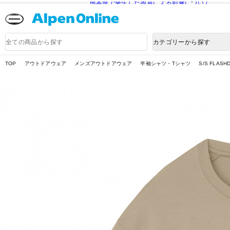
熊本県で発生した地震による影響について
Alpen
Online
商
カテゴリーから探す
品
検
索
TOP
アウトドアウェア
メンズアウトドアウェア
半袖シャツ・Tシャツ
S/S FLA