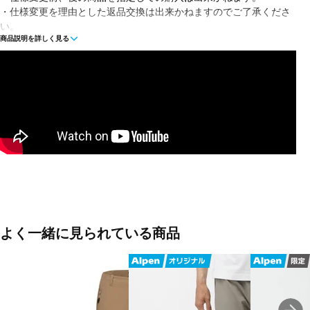
・仕様変更を理由とした返品交換は出来かねますのでご了承くださ
い。
商品説明を詳しく見る
※注文時にご選択いただくサイズ表記は、JAPANサイズ表記です。
◇Trekkersパンツは、シンプルなカットで究極の動きやすさを実現
した軽量で汎用性の高いソフトシェルハイキングパンツ。丈夫なポ
リアミドと伸縮性の高いスパンデックスで最高の柔軟性と快適な履
き心地をもたらし、すっきりとしたシルエットに仕上げました。洗
練されたデザインの中に、目立たないジッパー付きポケットや耐久
撥水加工(DWR)、耐風性など、アウトドアに必要な機能をすべて備
えています。
■カラー(メーカー表記)：
ブラウン(7546：claystone)
オリーブ(40284：dark marsh)
よく一緒に見られている商品
ブラック(0001：black)
■素材：Mammut SOFtechTM ナイロン85％ ポリウレタン15％
■生産国：ベトナム