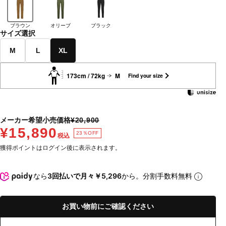
ブラウン
オリーブ
ブラック
サイズ選択
M
L
XL
173cm / 72kg
M
Find your size
メーカー希望小売価格
¥20,900
¥15,890
23％OFF
税込
獲得ポイントはログイン後に表示されます。
なら
3回払いで月々￥5,296
から。分割手数料無料
お買い物前にご確認ください