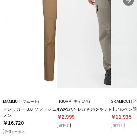
■2025 Spring＆Summer モデル
※ブラウザやお使いのモニター環境により、掲載画像と実際の商品
の色味が若干異なる場合がございます。
■メーカー型番：1021-00800
MAMMUT (マムート)
TIGORA (ティゴラ)
GRAMICCI (
トレッカー 3.0 ソフトシェル パンツ アジアンフィット
4WAYストレッチパンツ
【アルペン限定】
メン
￥2,999
￥11,935
￥16,720
値下げ
値下げ
割引クーポン