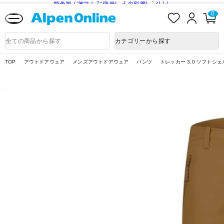
熊本県で発生した地震による影響について
お
ロ
カ
0
気
グ
ー
に
イ
ト
Alpen
入
ン
ペ
Online
商
カテゴリーから探す
り
ー
品
ジ
検
索
TOP
アウトドアウェア
メンズアウトドアウェア
パンツ
トレッカー 3.0 ソフトシ