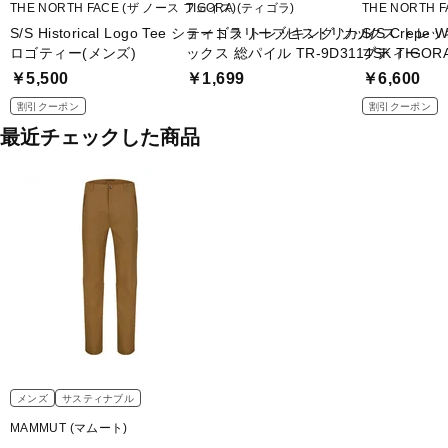
THE NORTH FACE (ザ ノース フェイス)
TIGORA (ティゴラ)
THE NORTH 
S/S Historical Logo Tee ショートスリーブヒストリカル
ティゴラ トレッキング ソックス トレ
S/S Crep
ロゴティー(メンズ)
ックス 総パイル TR-9D3114SK TIGOR
ブティー
￥5,500
￥1,699
￥6,600
割引クーポン
割引クーポン
最近チェックした商品
メンズ
サスティナブル
MAMMUT (マムート)