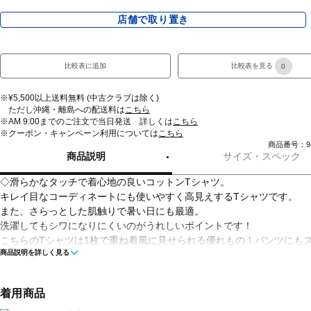
店舗で取り置き
比較表に追加
比較表を見る
0
※¥5,500以上送料無料 (中古クラブは除く)
ただし沖縄・離島への配送料は
こちら
※AM 9:00までのご注文で当日発送 詳しくは
こちら
※クーポン・キャンペーン利用については
こちら
商品番号：942
商品説明
サイズ・スペック
◇滑らかなタッチで着心地の良いコットンTシャツ。
キレイ目なコーディネートにも使いやすく高見えするTシャツです。
また、さらっとした肌触りで暑い日にも最適。
洗濯してもシワになりにくいのがうれしいポイントです！
こちらのTシャツは1枚で重ね着風に見せられる優れもの！パンツにも
商品説明を詳しく見る
にも合わせやすいTシャツです。
■カラー：
着用商品
ベージュ