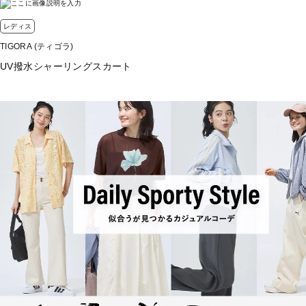
グレッシュピンク
ライトベージュ
レディス
グレー
ブラック
TIGORA (ティゴラ)
UV撥水シャーリングスカート
■素材：
本体綿100％裾部ポリエステル96％ポリウレタン4％
■生産国：バングラデシュ
■2026 Spring＆Summer モデル
■メーカー型番：TR-9C2045TS