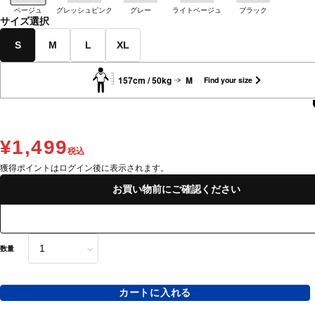
ベージュ
グレッシュピンク
グレー
ライトベージュ
ブラック
サイズ選択
S
M
L
XL
157cm / 50kg
M
Find your size
¥1,499
税込
獲得ポイントはログイン後に表示されます。
お買い物前にご確認ください
数量
カートに入れる