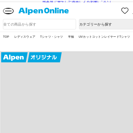
熊本県で発生した地震による影響について
Alpen
Online
商
カテゴリーから探す
品
検
索
TOP
レディスウェア
Tシャツ・シャツ
半袖
UVカットコットンレイヤードTシャツ