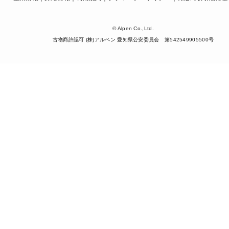
© Alpen Co.,Ltd.
古物商許認可 (株)アルペン 愛知県公安委員会 第542549905500号