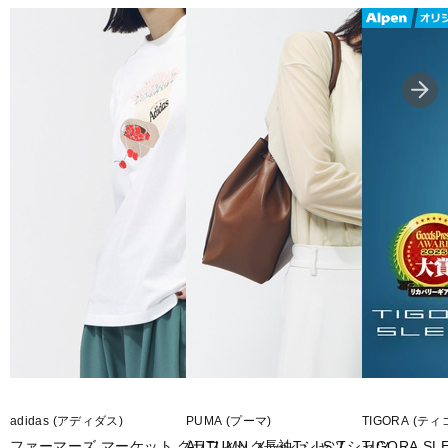
adidas (アディダス)
PUMA (プーマ)
TIGORA (ティ
ファーマーズ マーケット グラフィック長袖Tシャツ
AUTUMN メッシュ LS Tシャツ
TIGORA 