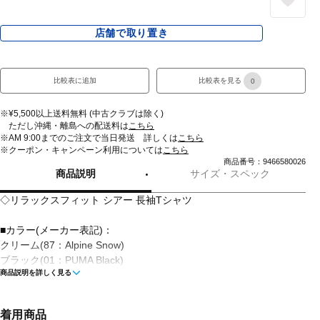
店舗で取り置き
比較表に追加
比較表を見る
0
※¥5,500以上送料無料 (中古クラブは除く)
ただし沖縄・離島への配送料は
こちら
※AM 9:00までのご注文で当日発送 詳しくは
こちら
※クーポン・キャンペーン利用については
こちら
商品番号：9466580026
商品説明
サイズ・スペック
◇リラックスフィット シアー 長袖Tシャツ
■カラー(メーカー表記)：
クリーム(87：Alpine Snow)
ブラック(01：PUMA Black)
商品説明を詳しく見る
ペールブルー(42：Silver Mist)
■素材：ナイロン84％ ポリウレタン16％
着用商品