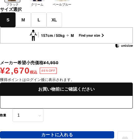
ブラック
クリーム
ペールブルー
サイズ選択
S
M
L
XL
157cm / 50kg
M
Find your size
メーカー希望小売価格
¥4,950
¥2,670
46％OFF
税込
獲得ポイントはログイン後に表示されます。
お買い物前にご確認ください
数量
カートに入れる