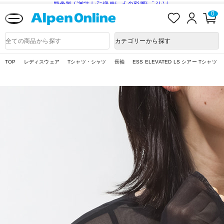
熊本県で発生した地震による影響について
お
ロ
カ
0
気
グ
ー
に
イ
ト
Alpen
入
ン
ペ
Online
商
カテゴリーから探す
り
ー
品
ジ
検
索
TOP
レディスウェア
Tシャツ・シャツ
長袖
ESS ELEVATED LS シアー Tシャツ