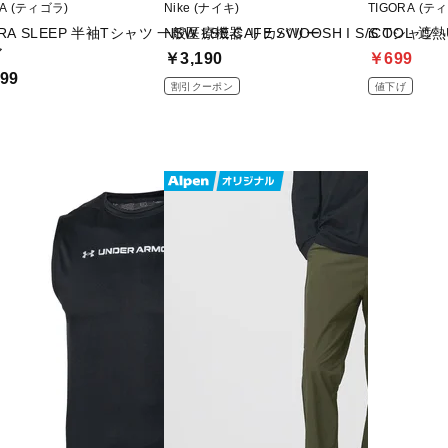
RA (ティゴラ)
Nike (ナイキ)
TIGORA (テ
ORA SLEEP 半袖Tシャツ 一般医療機器 リカバリー
NSW LSE CAFE SWOOSH I S/S Tシャツ
iCOOL 遮
ア
￥3,190
￥699
99
割引クーポン
値下げ