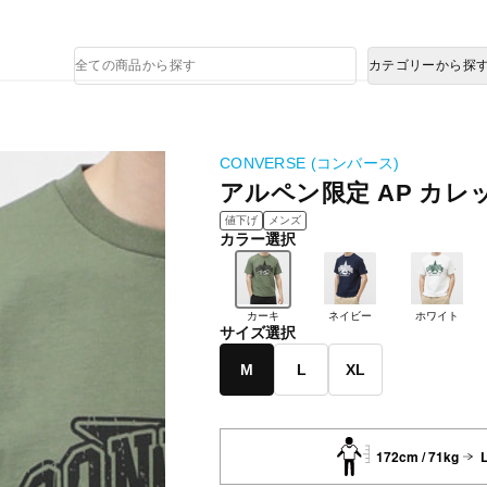
熊本県で発生した地震による影響について
商
カテゴリーから探
品
検
索
CONVERSE (コンバース)
アルペン限定 AP カレッジ
値下げ
メンズ
カラー選択
カーキ
ネイビー
ホワイト
サイズ選択
M
L
XL
172cm / 71kg