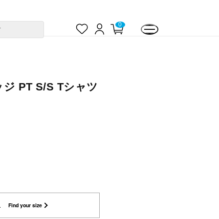
お
ロ
カ
0
す
気
グ
ー
に
イ
ト
入
ン
ペ
り
ー
ジ
 PT S/S Tシャツ
L
Find your size