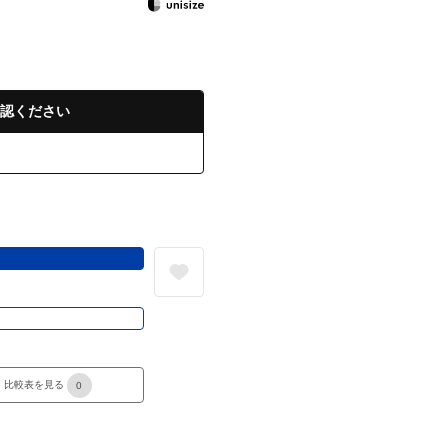
認ください
る
き
比較表を見る
0