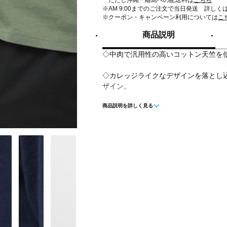
ただし沖縄・離島への配送料は
こちら
※AM 9:00までのご注文で当日発送 詳しく
※クーポン・キャンペーン利用については
こ
商品説明
◇中肉で汎用性の高いコットン天竺を
◇カレッジライクなデザインを落とし
ザイン。
商品説明を詳しく見る
■カラー(メーカー表記)：
カーキ(1：LITHGT KHAKI)
ネイビー(2：DARK NAVY)
ホワイト(0：WHITE)
■素材：綿100％
■生産国：中国
■2025 Spring＆Summer モデル
■メーカー型番：40300170, 40300171, 