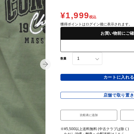
¥1,999
税込
獲得ポイントはログイン後に表示されます。
お買い物前にご確
数量
カートに入れ
店舗で取り置
比較表に追加
※¥5,500以上送料無料 (中古クラブは除く)