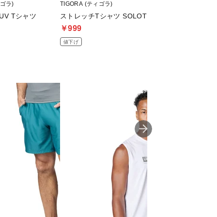
ィゴラ)
TIGORA (ティゴラ)
adidas (アディダス)
熱UV Tシャツ
ストレッチTシャツ SOLOTEX(R)使用
ワークアウト エッ
￥999
￥1,645
値下げ