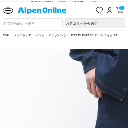
熊本県で発生した地震による影響について
お
ロ
カ
0
気
グ
ー
に
イ
ト
Alpen
入
ン
ペ
Online
商
カテゴリーから探す
り
ー
品
ジ
検
索
TOP
メンズウェア
パンツ
ロングパンツ
ESS ELEVATED デニム ライク PT