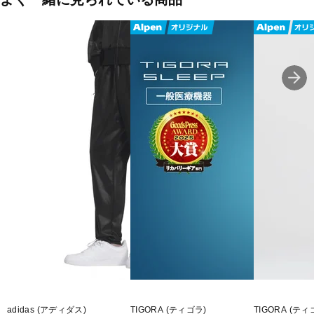
◇特徴
・UV プロテクション (UPF 50+)：肌を紫外線から保護します。
◇詳細
・リラックスフィット
・ウエストはスピンドル仕様
・左ももにキャットロゴ
・両サイド、右後ろにポケット
■カラー(メーカー表記)：
ブルー(93：Team Light Blue)
ネイビー(06：PUMA Navy)
ブラック(05：PUMA Black)
■素材：コットン57％ ポリエステル32％ ポリウレタン11％
■生産国：中国
■2026 Spring＆Summer モデル
adidas (アディダス)
TIGORA (ティゴラ)
TIGORA (ティ