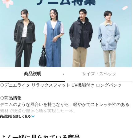
商品説明
サイズ・スペック
◇デニムライク リラックスフィット UV機能付き ロングパンツ
◇商品情報
デニムのような風合いを持ちながら、軽やかでストレッチ性のある
素材で快適な履き心地を実現した一本。
商品説明を詳しく見る
ウエストはスピンドル仕様で、リラックス感のあるフィットを提
供。
コットン57％、ポリエステル32％、ポリウレタン11％の混紡素材に
より、動きやすさと耐久性を兼ね備えています。
よく一緒に見られている商品