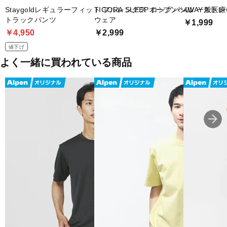
■メーカー型番：693737
Staygoldレギュラーフィット フルレングス オープンヘム
TIGORA SLEEP ロングパンツ 一般
4WAYスト
トラックパンツ
ウェア
￥1,999
￥4,950
￥2,999
値下げ
よく一緒に買われている商品