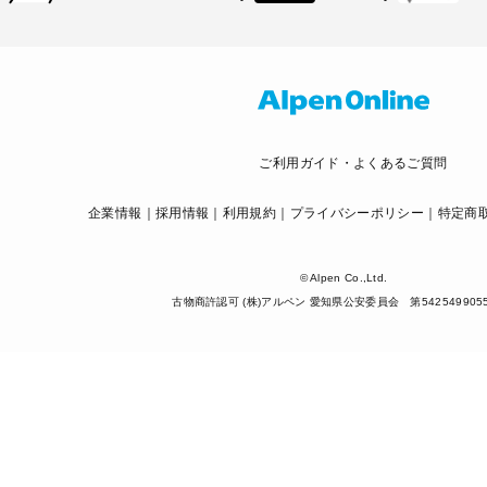
ご利用ガイド・よくあるご質問
企業情報
採用情報
利用規約
プライバシーポリシー
特定商
© Alpen Co.,Ltd.
古物商許認可 (株)アルペン 愛知県公安委員会 第542549905