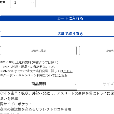
数量
カートに入れる
店舗で取り置き
比較表に追加
比較表
※¥5,500以上送料無料 (中古クラブは除く)
ただし沖縄・離島への配送料は
こちら
※AM 9:00までのご注文で当日発送 詳しくは
こちら
※クーポン・キャンペーン利用については
こちら
商品説明
サイズ
◇汗を素早く吸収、外部へ発散し、アスリートの身体を常にドライに保
臭いを軽減
両サイドにポケット
夜間の視認性を高めるリフレクトロゴを使用