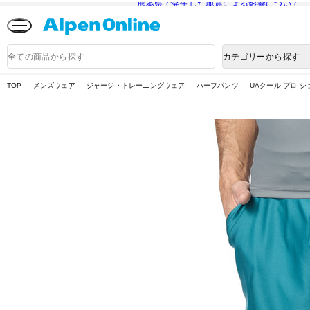
熊本県で発生した地震による影響について
Alpen
Online
商
カテゴリーから探す
品
検
索
TOP
メンズウェア
ジャージ・トレーニングウェア
ハーフパンツ
UAクール プロ シ