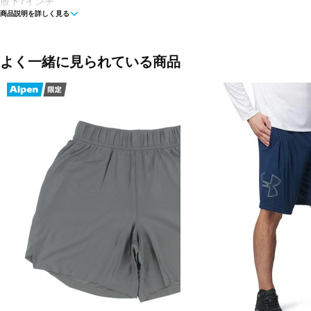
股下7インチ
商品説明を詳しく見る
冷感と吸汗速乾の両立を実現し、高温多湿の日本の夏の気候でも汗でべ
身体を涼しく快適な状態に保つ
通気性とサポートを両立するメッシュウエストバンド
よく一緒に見られている商品
■カラー(メーカー表記)：
ピーコックグリーン(338：Rack Green / /)
チャコールグレー(709：Clay Green / /)
ブラック(001：Black / /)
■素材：ポリエステル52％、ナイロン48％
■生産国：カンボジア
■2026 Spring＆Summer モデル
■メーカー型番：6012588