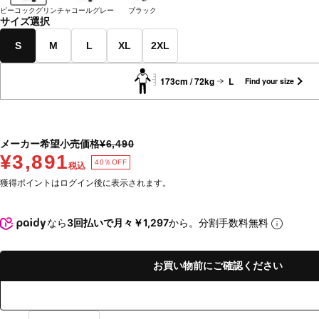
ピーコックグリン
チャコールグレー
ブラック
サイズ選択
S
M
L
XL
2XL
173cm / 72kg
L
Find your size
メーカー希望小売価格
¥6,490
¥3,891
40％OFF
税込
獲得ポイントはログイン後に表示されます。
なら
3回払いで月々￥1,297
から。分割手数料無料
お買い物前にご確認ください