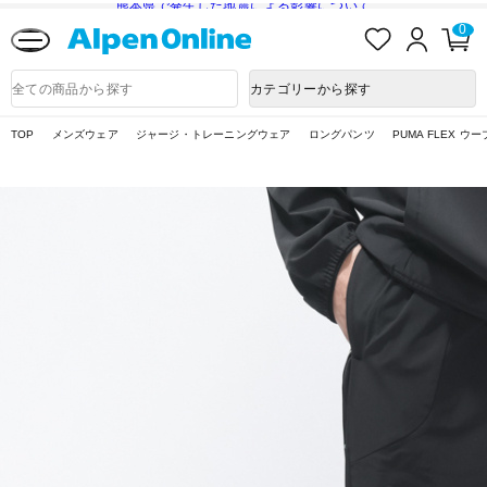
熊本県で発生した地震による影響について
お
ロ
カ
0
気
グ
ー
に
イ
ト
Alpen
入
ン
ペ
Online
商
カテゴリーから探す
り
ー
品
ジ
検
索
TOP
メンズウェア
ジャージ・トレーニングウェア
ロングパンツ
PUMA FLEX ウー