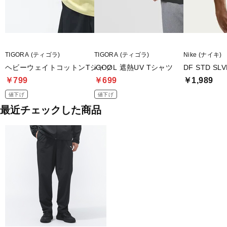
TIGORA (ティゴラ)
TIGORA (ティゴラ)
Nike (ナイキ)
ヘビーウェイトコットンTシャツ
iCOOL 遮熱UV Tシャツ
DF STD S
￥799
￥699
￥1,989
値下げ
値下げ
最近チェックした商品