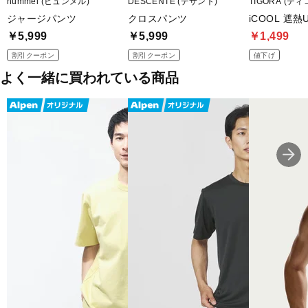
hummel (ヒュンメル)
DESCENTE (デサント)
TIGORA (ティ
ジャージパンツ
クロスパンツ
iCOOL 遮
￥5,999
￥5,999
￥1,499
割引クーポン
割引クーポン
値下げ
よく一緒に買われている商品