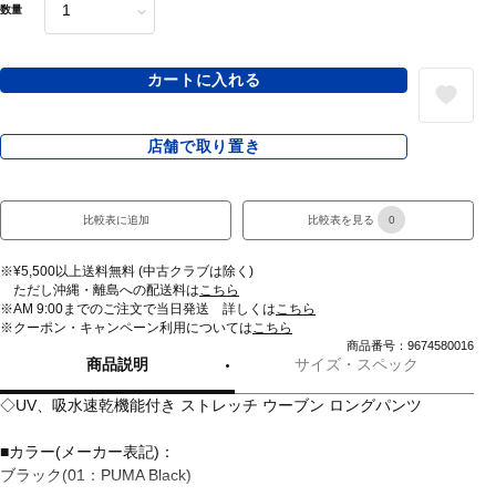
数量
カートに入れる
店舗で取り置き
比較表に追加
比較表を見る
0
※¥5,500以上送料無料 (中古クラブは除く)
ただし沖縄・離島への配送料は
こちら
※AM 9:00までのご注文で当日発送 詳しくは
こちら
※クーポン・キャンペーン利用については
こちら
商品番号：9674580016
商品説明
サイズ・スペック
◇UV、吸水速乾機能付き ストレッチ ウーブン ロングパンツ
■カラー(メーカー表記)：
ブラック(01：PUMA Black)