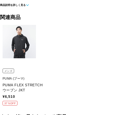
商品説明を詳しく見る
■素材：
本体：ポリエステル87％ポリウレタン13％
関連商品
■生産国：ベトナム
■2026 Spring＆Summer モデル
■メーカー型番：528806
SOLD OUT
メンズ
PUMA (プーマ)
PUMA FLEX STRETCH
ウーブン JKT
¥6,510
37％OFF