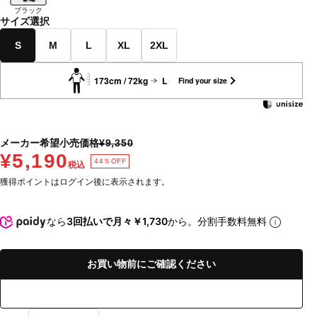
ブラック
サイズ選択
S
M
L
XL
2XL
173cm / 72kg
L
Find your size
メーカー希望小売価格
¥9,350
¥5,190
44％OFF
税込
獲得ポイントはログイン後に表示されます。
なら
3回払いで月々￥1,730
から。分割手数料無料
お買い物前にご確認ください