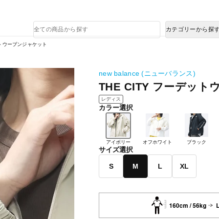
熊本県で発生した地震による影響について
商
カテゴリーから探
品
検
デットウーブンジャケット
索
new balance (ニューバランス)
THE CITY フーデ
レディス
カラー選択
アイボリー
オフホワイト
ブラック
サイズ選択
S
M
L
XL
160cm / 56kg