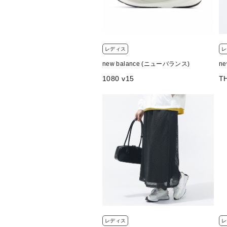
レディス
レ
new balance (ニューバランス)
n
1080 v15
T
レディス
レ