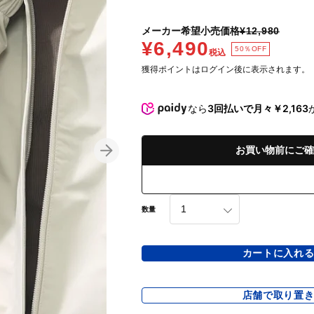
メーカー希望小売価格
¥12,980
¥6,490
50％OFF
税込
獲得ポイントはログイン後に表示されます。
なら
3回払いで月々￥2,163
お買い物前にご確
数量
カートに入れ
店舗で取り置