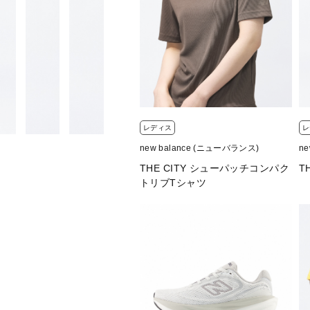
オフホワイト(SST：シーソルト)
ブラック(BK：ブラック)
■素材：ポリエステル100％
■生産国：中国
■2026 Spring＆Summer モデル
レディス
レ
■メーカー型番：WJ61861U
new balance (ニューバランス)
n
THE CITY シューパッチコンパク
T
トリブTシャツ