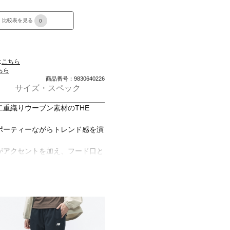
比較表を見る
0
は
こちら
ちら
商品番号：9830640226
サイズ・スペック
重織りウーブン素材のTHE
ポーティーながらトレンド感を演
がアクセントを加え、フード口と
も可能。
、アクティブからデイリーまで幅