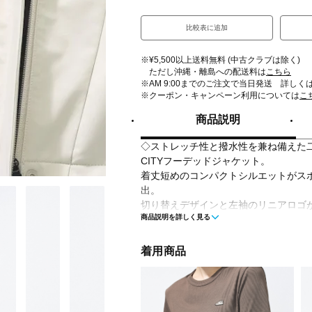
比較表に追加
※¥5,500以上送料無料 (中古クラブは除く)
ただし沖縄・離島への配送料は
こちら
※AM 9:00までのご注文で当日発送 詳しく
※クーポン・キャンペーン利用については
こ
商品説明
◇ストレッチ性と撥水性を兼ね備えた二
CITYフーデッドジャケット。
着丈短めのコンパクトシルエットがス
出。
切り替えデザインと左袖のリニアロゴ
商品説明を詳しく見る
裾のドローコードでシルエットの調整
シンプルながら洗練されたデザインで
広く対応。
着用商品
左右のハンドポケット付き。
■カラー(メーカー表記)：
アイボリー(TWF：ティンバーウルフ)