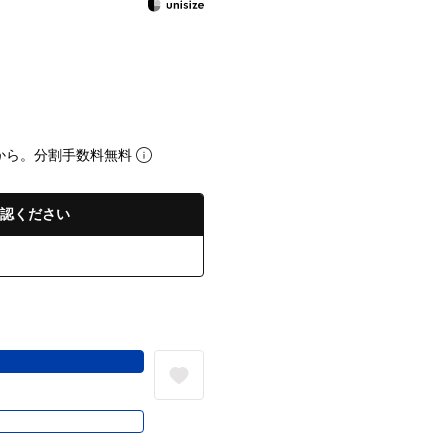
から。分割手数料無料
認ください
る
き