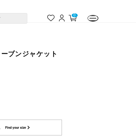
お
ロ
カ
0
す
気
グ
ー
に
イ
ト
入
ン
ペ
り
ー
ジ
ットウーブンジャケット
L
Find your size