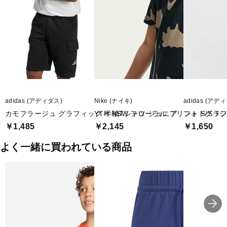
adidas (アディダス)
Nike (ナイキ)
adidas (アデ
カモフラージュ グラフィック 半袖Tシャツ ジュニア
YTH NSW フローラル プリント S/S T
フォトグラフ
￥1,485
￥2,145
￥1,650
よく一緒に買われている商品