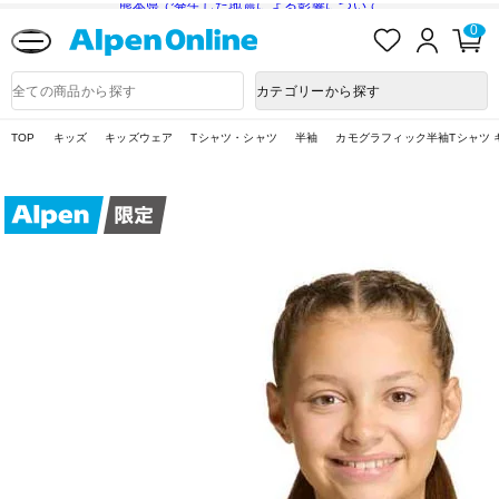
熊本県で発生した地震による影響について
お
ロ
カ
0
気
グ
ー
に
イ
ト
Alpen
入
ン
ペ
Online
商
カテゴリーから探す
り
ー
品
ジ
検
索
TOP
キッズ
キッズウェア
Tシャツ・シャツ
半袖
カモグラフィック半袖Tシャツ 