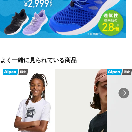
ベージュ(KE1190：クリスタルリネン)
オリーブ(JV5078：オリーブストレータ)
ホワイト(JV5077：ホワイト)
ブラック(JV5079：ブラック)
■生産国：インドネシア
■2026 Spring＆Summer モデル
よく一緒に見られている商品
■メーカー型番：JV5077, JV5078, JV5079, KE1190