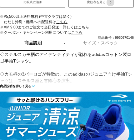
比較表に追加
比較表を見る
0
※¥5,500以上送料無料 (中古クラブは除く)
ただし沖縄・離島への配送料は
こちら
※AM 9:00までのご注文で当日発送 詳しくは
こちら
※クーポン・キャンペーン利用については
こちら
商品番号：9930570146
商品説明
サイズ・スペック
◇ステルスカモ柄のアイデンティティが溢れるadidasコットン製ロ
ゴ半袖Tシャツ。
◇カモ柄の3バーロゴが特徴の、このadidasのジュニア向け半袖Tシ
ャツは、ステルス感と冒険心を演出。
商品説明を詳しく見る
レギュラーフィットのきつすぎず緩すぎない、ソフトな風合いのコ
ットンを素材に使用。
ショーツやフリースからジーンズやトラックパンツまで、どんなア
イテムとも好相性。
レギュラーフィット
クルーネック
綿100％
■カラー(メーカー表記)：