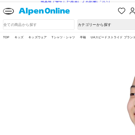
熊本県で発生した地震による影響について
お
気
に
Alpen
入
Online
商
カテゴリーから探す
り
品
検
索
TOP
キッズ
キッズウェア
Tシャツ・シャツ
半袖
UAスピードストライド ブランド