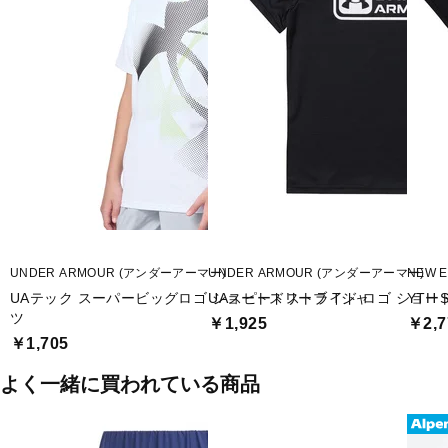
UNDER ARMOUR (アンダーアーマー)
UNDER ARMOUR (アンダーアーマー)
NEW 
UAテック スーパービッグロゴ ショートスリーブ Tシャ
UAスピードストライド ロゴ ショー
YTH 
ツ
￥1,925
￥2,7
￥1,705
よく一緒に買われている商品