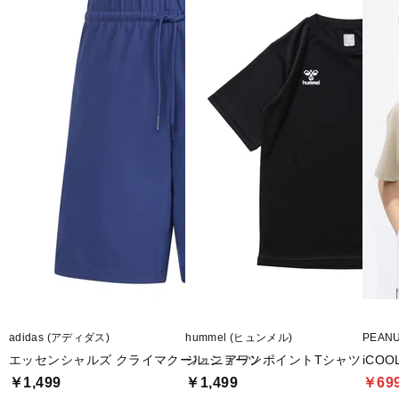
adidas (アディダス)
hummel (ヒュンメル)
PEAN
エッセンシャルズ クライマクール ショーツ
ジュニアワンポイントTシャツ
iCO
￥1,499
￥1,499
￥69