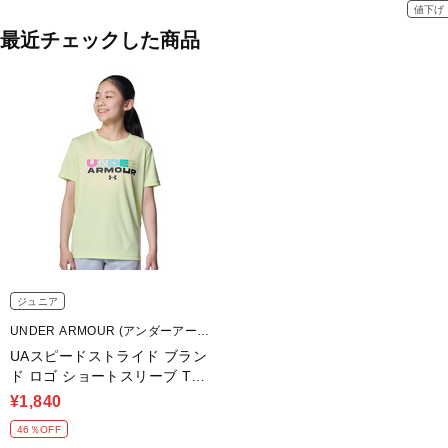
値下げ
最近チェックした商品
ジュニア
UNDER ARMOUR (アンダーアーマ
ー)
UAスピードストライド ブラン
ド ロゴ ショートスリーブ Tシ
ャツ
¥1,840
46％OFF