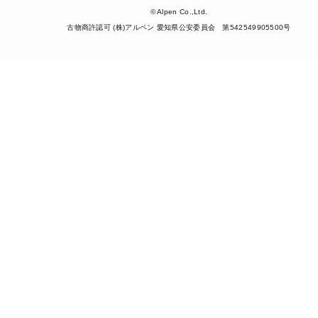
© Alpen Co.,Ltd.
古物商許認可 (株)アルペン 愛知県公安委員会 第542549905500号