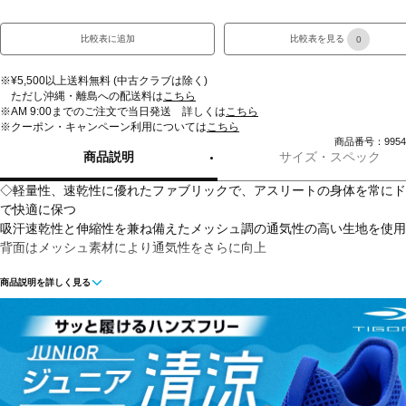
比較表に追加
比較表を見る
0
※¥5,500以上送料無料 (中古クラブは除く)
ただし沖縄・離島への配送料は
こちら
※AM 9:00までのご注文で当日発送 詳しくは
こちら
※クーポン・キャンペーン利用については
こちら
商品番号：99543
商品説明
サイズ・スペック
◇軽量性、速乾性に優れたファブリックで、アスリートの身体を常にド
で快適に保つ
吸汗速乾性と伸縮性を兼ね備えたメッシュ調の通気性の高い生地を使用
背面はメッシュ素材により通気性をさらに向上
商品説明を詳しく見る
■カラー(メーカー表記)：
ペールイエロー(391：Fade Green / / Black)
イエローグリーン(331：Green Mode / / Black)
ネイビー(410：Midnight Navy / /)
ライトベージュ(280：Sandstorm / /)
ブラック(001：Black / / White)