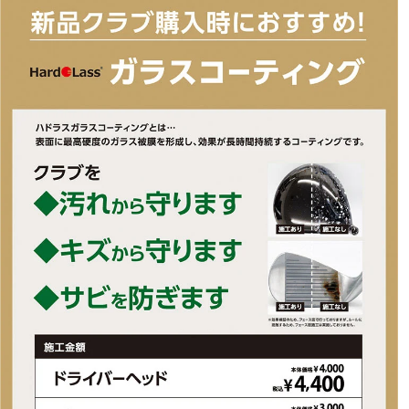
◇ツアーフィードバックによるアライメント効果が最大化、進化した
サウンドとフィール、ニーズに応える大きなダングリッププロファイ
ル
■左右：右
■ヘッド素材・製法：303ステンレス鋼/ボディ・6061アルミニウムソ
ール
■ヘッドタイプ：ネオマレット型
■ヘッド仕上げ：削り出し
■付属ヘッドカバー：有
■付属品：ヘッドカバー
■ロフト角(度)：3.5
■ライ角(度)：70
■クラブ長さ(インチ)：33