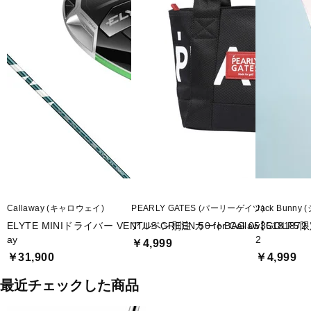
Callaway (キャロウェイ)
PEARLY GATES (パーリーゲイツ)
Jack Bunn
ELYTE MINIドライバー VENTUS GREEN 50 for Callaw
アルペン別注 カートBAG 0535181872
【GOLF5限
ay
2
￥4,999
￥31,900
￥4,999
最近チェックした商品