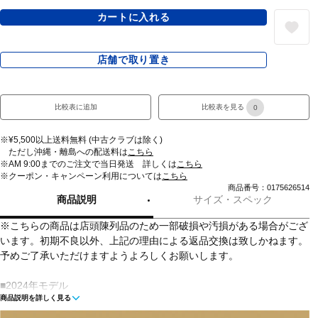
カートに入れる
店舗で取り置き
比較表に追加
比較表を見る
0
※¥5,500以上送料無料 (中古クラブは除く)
ただし沖縄・離島への配送料は
こちら
※AM 9:00までのご注文で当日発送 詳しくは
こちら
※クーポン・キャンペーン利用については
こちら
商品番号：0175626514
商品説明
サイズ・スペック
※こちらの商品は店頭陳列品のため一部破損や汚損がある場合がござ
います。初期不良以外、上記の理由による返品交換は致しかねます。
予めご了承いただけますようよろしくお願いします。
■2024年モデル
商品説明を詳しく見る
◇証明され続けるスコッティキャメロン プレミアムパフォーマンス