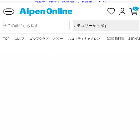
熊本県で発生した地震による影響について
お
ロ
0
気
グ
に
イ
Alpen
入
ン
Online
商
カテゴリーから探す
り
品
検
索
TOP
ゴルフ
ゴルフクラブ
パター
スコッティキャメロン
【店頭陳列品】 24PHAN