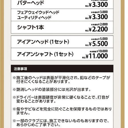
■生産国：アメリカ合衆国
■メーカー型番：6665585881, 6665585898