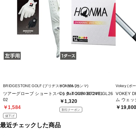
BRIDGESTONE GOLF (ブリヂストンゴルフ)
HONMA (ホンマ)
Vokey (ボ
ツアーグローブ ショートスペック TOUR GLOVE GL26
D1 Ball 2024 BT2401
VOKEY 
02
ム ウェッジ
￥1,320
￥1,584
￥19,80
割引クーポン
値下げ
最近チェックした商品