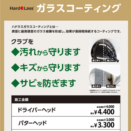
工)
■ヘッド素材・製法：ジュラルミン削り出し+ステンレス
■ヘッド素材・製法(ボディ)：ジュラルミン削り出し
■ヘッドタイプ：マレット型
■ヘッド仕上げ：アルマイト仕上げ
■付属ヘッドカバー：有
■付属品：ヘッドカバー
■ルール適合：○
■シャフト名：KBS CT TOUR PUTTER
■番手：PT
■ロフト角(度)：1.5
■ライ角(度)：70
■クラブ長さ(インチ)：34