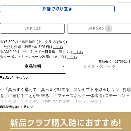
店舗で取り置き
比較表に追加
比較表を見る
0
※¥5,500以上送料無料 (中古クラブは除く)
ただし沖縄・離島への配送料は
こちら
※AM 9:00までのご注文で当日発送 詳しくは
こちら
※クーポン・キャンペーン利用については
こちら
商品番号：017570141
商品説明
サイズ・スペック
■2023年モデル
◇「真っすぐ構えて、真っ直ぐ打てる」コンセプトを継承しつつ、打感
を手に感じることが出来る、「フェースネック一体構造+スチールシャ
フト仕様」の新モデル「DELTA-FACEシリーズ」が誕生。
商品説明を詳しく見る
■左右：右
■ヘッド素材・製法(フェース)：ジュラルミン削り出し(ダイヤカット加