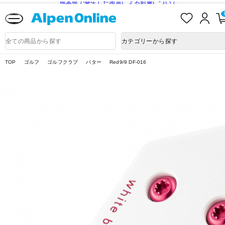
熊本県で発生した地震による影響について
お
ロ
気
グ
に
イ
Alpen
入
ン
Online
商
カテゴリーから探す
り
品
検
索
TOP
ゴルフ
ゴルフクラブ
パター
Red9/9 DF-016