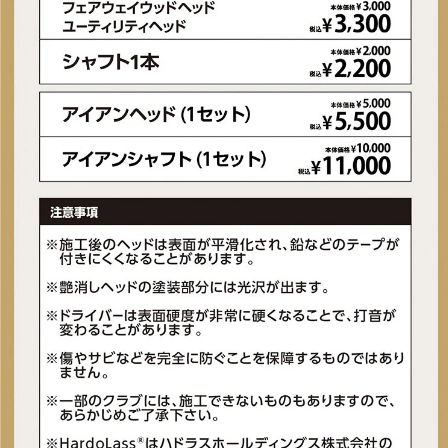
■フレックス：34/UNI
■シャフト重量(g)：34/109
■総重量(g)：
34/ 535
■生産国：日本
■メーカー型番：0008526202