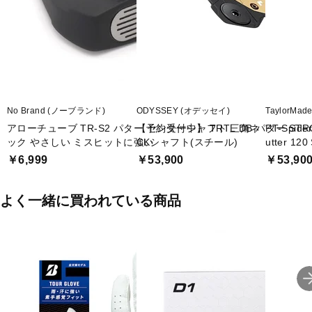
No Brand (ノーブランド)
ODYSSEY (オデッセイ)
TaylorMa
アローチューブ TR-S2 パター センターシャフト 三角ネ
【予約受付中】 TRTL DB パター STROK
PT-Spide
ック やさしい ミスヒットに強い
CKシャフト(スチール)
utter 120
￥6,999
￥53,900
￥53,90
よく一緒に買われている商品