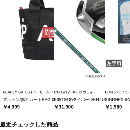
PEARLY GATES (パーリーゲイツ)
Callaway (キャロウェイ)
EON SPORT
アルペン別注 カートBAG 0535181872
ELYTE ドライバー VENTUS GREEN 50 fo
ZEROFI
￥4,999
￥31,900
￥1,980
最近チェックした商品