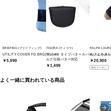
BRIEFING (ブリーフィング)
TIGORA (ティゴラ)
RALPH LAU
UTILITY COVER FD BRG251G48
マレットタイプパターカバー スムースレ
ぬいぐるみベ
ルク仕様パター対応
￥5,999
￥20,900
￥1,499
割引クーポン
よく一緒に買われている商品