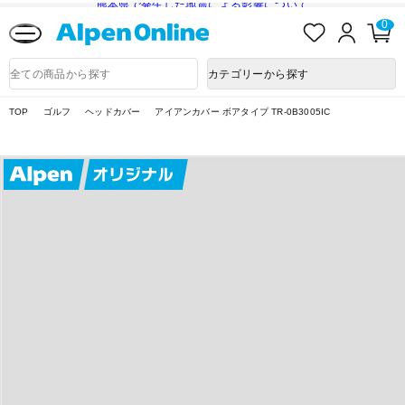
熊本県で発生した地震による影響について
お
ロ
カ
0
気
グ
ー
に
イ
ト
Alpen
入
ン
ペ
Online
商
カテゴリーから探す
り
ー
品
ジ
検
索
TOP
ゴルフ
ヘッドカバー
アイアンカバー ボアタイプ TR-0B3005IC