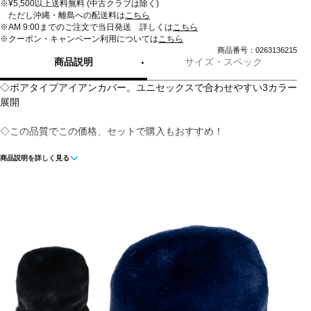
※¥5,500以上送料無料 (中古クラブは除く)
ただし沖縄・離島への配送料は
こちら
※AM 9:00までのご注文で当日発送 詳しくは
こちら
※クーポン・キャンペーン利用については
こちら
商品番号：0263136215
商品説明
サイズ・スペック
◇ボアタイプアイアンカバー。ユニセックスで合わせやすい3カラー
展開
◇この品質でこの価格、セットで購入もおすすめ！
商品説明を詳しく見る
■カラー：
ネイビー
ブラック
レッド
■素材：ポリエステル
■対象クラブ：アイアン・ユーティリティ
■生産国：中国