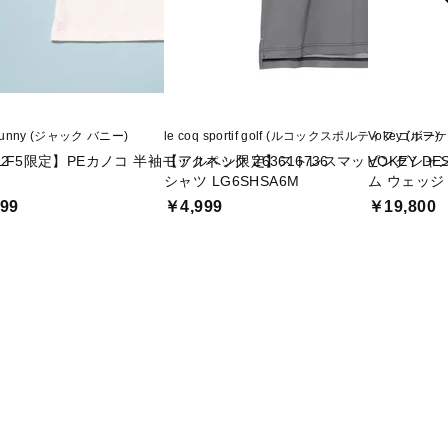
 Bunny (ジャック バニー)
le coq sportif golf (ルコックスポルティフ ゴルフ)
Vokey (ボー
2
LF5限定】PEカノコ 半袖モックネック 263616736
【アルペン限定】ストレスマッピングシャ
VOKEY D
シャツ LG6SHSA6M
ム ウェッジ D
99
￥4,999
￥19,800