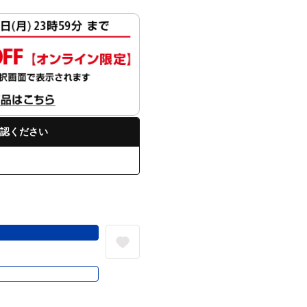
認ください
る
き