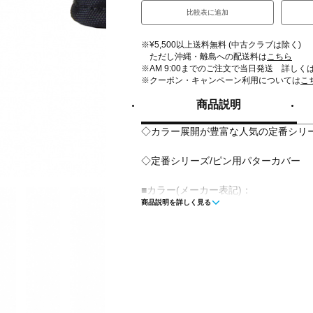
比較表に追加
※¥5,500以上送料無料 (中古クラブは除く)
ただし沖縄・離島への配送料は
こちら
※AM 9:00までのご注文で当日発送 詳しく
※クーポン・キャンペーン利用については
こ
商品説明
◇カラー展開が豊富な人気の定番シリ
◇定番シリーズ/ピン用パターカバー
■カラー(メーカー表記)：
商品説明を詳しく見る
カーキ(180：カーキ)
ブルー(110：ブルー)
ネイビー(120：ネイビー)
ボルドー(070：ボルドー)
■素材：ポリエステル
■タイプ：マグネット