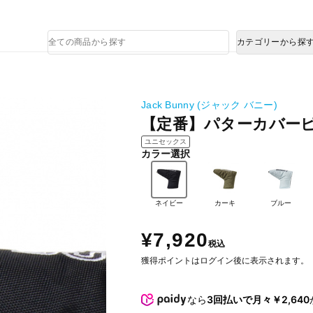
熊本県で発生した地震による影響について
商
カテゴリーから探
品
検
索
Jack Bunny (ジャック バニー)
【定番】パターカバーピン型
ユニセックス
カラー選択
ネイビー
カーキ
ブルー
¥7,920
税込
獲得ポイントはログイン後に表示されます。
なら
3回払いで月々￥2,640