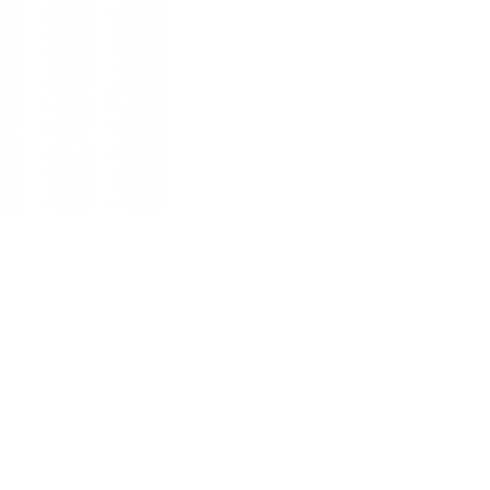
■対象ヘッド形状：ブレード
■生産国：中国
■2025年モデル
■メーカー型番：2625984704