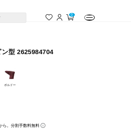
お
ロ
カ
0
す
気
グ
ー
に
イ
ト
入
ン
ペ
り
ー
ジ
 2625984704
ボルドー
から。分割手数料無料