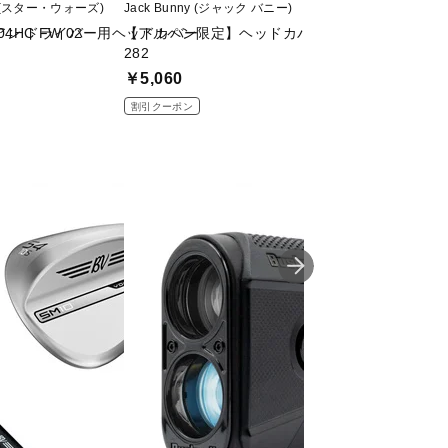
S (スター・ウォーズ)
Jack Bunny (ジャック バニー)
Jack Bunny (ジャ
HC FW 02
アン ドライバー用ヘッドカバー
【アルペン限定】ヘッドカバーフェアウェイ用 262
【定番】ヘッドカバー
282
￥5,999
￥5,060
割引クーポン