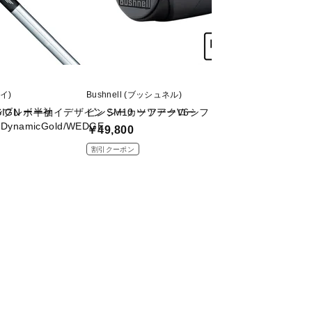
ケイ)
Bushnell (ブッシュネル)
BRIEFING (ブリー
ンブレー半袖
ESIGN ボーケイデザイン SM10 ツアークロー
ピンシーカーツアーV6シフトジョルトブラック V6ﾌ
CR-4 #04 DIGIT
ynamicGold/WEDGE
￥49,800
￥86,900
割引クーポン