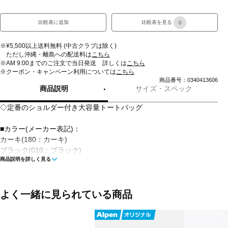
比較表に追加
比較表を見る
0
※¥5,500以上送料無料 (中古クラブは除く)
ただし沖縄・離島への配送料は
こちら
※AM 9:00までのご注文で当日発送 詳しくは
こちら
※クーポン・キャンペーン利用については
こちら
商品番号：0340413606
商品説明
サイズ・スペック
◇定番のショルダー付き大容量トートバッグ
■カラー(メーカー表記)：
カーキ(180：カーキ)
ブラック(010：ブラック)
商品説明を詳しく見る
■素材：ポリエステル 合成皮革
■サイズ(W×D×H)：W430×H350×D220mm
よく一緒に見られている商品
■生産国：中国