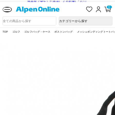
熊本県で発生した地震による影響について
お
ロ
カ
0
気
グ
ー
に
イ
ト
Alpen
入
ン
ペ
Online
商
カテゴリーから探す
り
ー
品
ジ
検
索
TOP
ゴルフ
ゴルフバッグ・ケース
ボストンバッグ
メッシュボンディングトートバッグ 