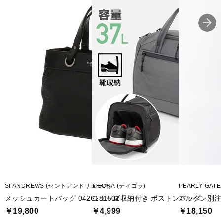
■2026年モデル
■メーカー型番：0426981251
St ANDREWS (セントアンドリュース)
TIGORA (ティゴラ)
PEARLY GA
メッシュカートバッグ 0426181502
シューズ収納付き ボストンバッグ
アルペン別注 ロ
￥19,800
￥4,999
￥18,150