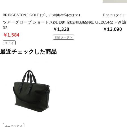
BRIDGESTONE GOLF (ブリヂストンゴルフ)
HONMA (ホンマ)
Titleist (タ
ツアーグローブ ショートスペック TOUR GLOVE GL26
D1 Ball 2024 BT2401
TSR2 FW 
02
￥1,320
￥13,090
￥1,584
割引クーポン
値下げ
最近チェックした商品
ユニセックス