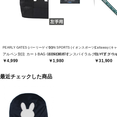
PEARLY GATES (パーリーゲイツ)
EON SPORTS (イオンスポーツ)
Callaway (
アルペン別注 カートBAG 0535181872
ZEROFITインスパイラルグローブクー
ELYTE ドライ
￥4,999
￥1,980
￥31,900
最近チェックした商品