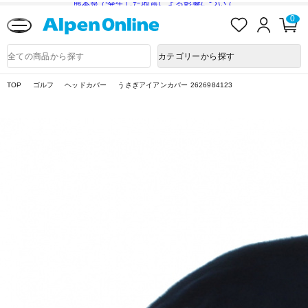
熊本県で発生した地震による影響について
お
ロ
カ
0
気
グ
ー
に
イ
ト
Alpen
入
ン
ペ
Online
商
カテゴリーから探す
り
ー
品
ジ
検
索
TOP
ゴルフ
ヘッドカバー
うさぎアイアンカバー 2626984123