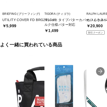
BRIEFING (ブリーフィング)
TIGORA (ティゴラ)
RALPH LAU
UTILITY COVER FD BRG251G48
マレットタイプパターカバー スムースレ
ぬいぐるみベ
ルク仕様パター対応
￥5,999
￥20,900
￥1,499
割引クーポン
よく一緒に買われている商品