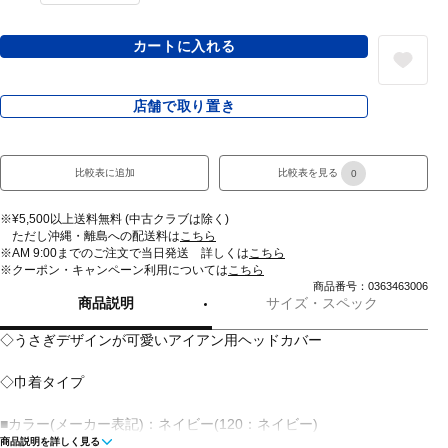
カートに入れる
店舗で取り置き
比較表に追加
比較表を見る
0
※¥5,500以上送料無料 (中古クラブは除く)
ただし沖縄・離島への配送料は
こちら
※AM 9:00までのご注文で当日発送 詳しくは
こちら
※クーポン・キャンペーン利用については
こちら
商品番号：0363463006
商品説明
サイズ・スペック
◇うさぎデザインが可愛いアイアン用ヘッドカバー
◇巾着タイプ
■カラー(メーカー表記)：ネイビー(120：ネイビー)
商品説明を詳しく見る