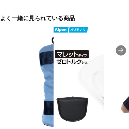
■素材：ポリエステル
■生産国：中国
よく一緒に見られている商品
■2026年モデル
■メーカー型番：2626984123