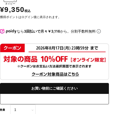
ネイビー
¥9,350
税込
獲得ポイントはログイン後に表示されます。
なら
3回払いで月々￥3,116
から。分割手数料無料
お買い物前にご確認ください
数量