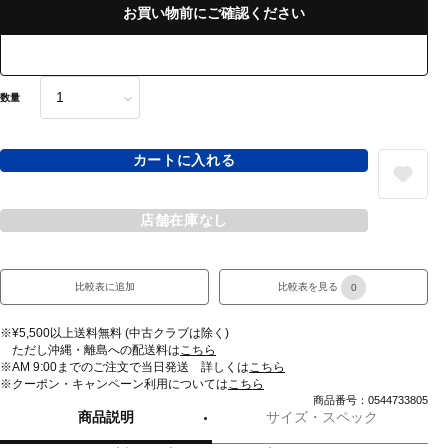
お買い物前にご確認ください
数量
カートに入れる
店舗在庫なし
比較表に追加
比較表を見る
0
※¥5,500以上送料無料 (中古クラブは除く)
ただし沖縄・離島への配送料は
こちら
※AM 9:00までのご注文で当日発送 詳しくは
こちら
※クーポン・キャンペーン利用については
こちら
商品番号：0544733805
商品説明
サイズ・スペック