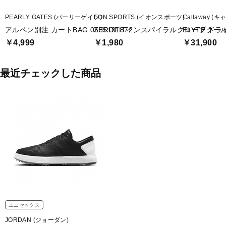
PEARLY GATES (パーリーゲイツ)
EON SPORTS (イオンスポーツ)
Callaway (
アルペン別注 カートBAG 0535181872
ZEROFITインスパイラルグローブクー
ELYTE ドライ
￥4,999
￥1,980
￥31,900
最近チェックした商品
ユニセックス
JORDAN (ジョーダン)