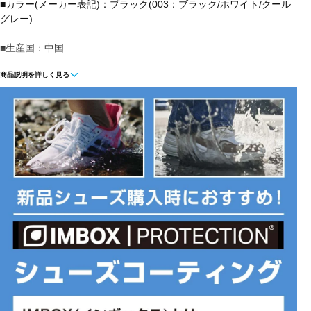
■カラー(メーカー表記)：ブラック(003：ブラック/ホワイト/クール
グレー)
■生産国：中国
商品説明を詳しく見る
■2025年モデル
※ブランドやシリーズによっては甲高や幅等小さめに作られている
ことがあります。あくまで目安としてご判断ください。
■メーカー型番：FZ4153003