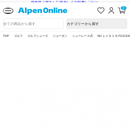
熊本県で発生した地震による影響について
お
ロ
カ
0
気
グ
ー
に
イ
ト
Alpen
入
ン
ペ
Online
商
カテゴリーから探す
り
ー
品
ジ
検
索
TOP
ゴルフ
ゴルフシューズ
ジョーダン
シューレース式
NU レトロ 1 G FZ4153