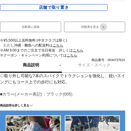
店舗で取り置き
比較表に追加
比較表を見る
0
※¥5,500以上送料無料 (中古クラブは除く)
ただし沖縄・離島への配送料は
こちら
※AM 9:00までのご注文で当日発送 詳しくは
こちら
※クーポン・キャンペーン利用については
こちら
商品番号：0544737615
商品説明
サイズ・スペック
◇取り外し可能な7本のスパイクでトラクションを強化し、鋭いスイ
ングにもコース上での歩行にも対応。
■カラー(メーカー表記)：ブラック(005)
商品説明を詳しく見る
■スパイク種類：合成樹脂(取替式スパイク)
■生産国：中国