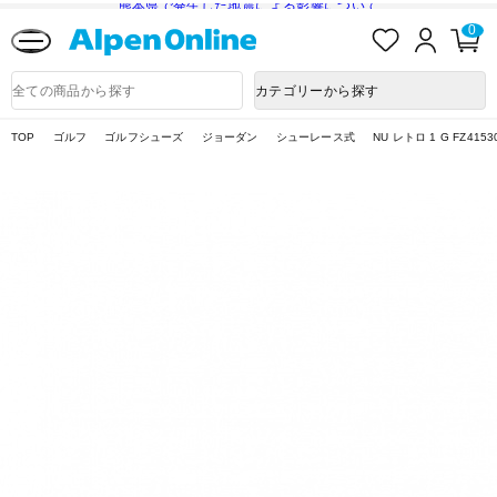
熊本県で発生した地震による影響について
お
ロ
カ
0
気
グ
ー
に
イ
ト
Alpen
入
ン
ペ
Online
商
カテゴリーから探す
り
ー
品
ジ
検
索
TOP
ゴルフ
ゴルフシューズ
ジョーダン
シューレース式
NU レトロ 1 G FZ4153