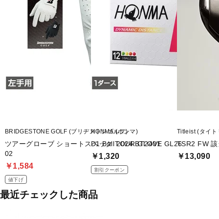
BRIDGESTONE GOLF (ブリヂストンゴルフ)
HONMA (ホンマ)
Titleist (タ
ツアーグローブ ショートスペック TOUR GLOVE GL26
D1 Ball 2024 BT2401
TSR2 FW 
02
￥1,320
￥13,090
￥1,584
割引クーポン
値下げ
最近チェックした商品