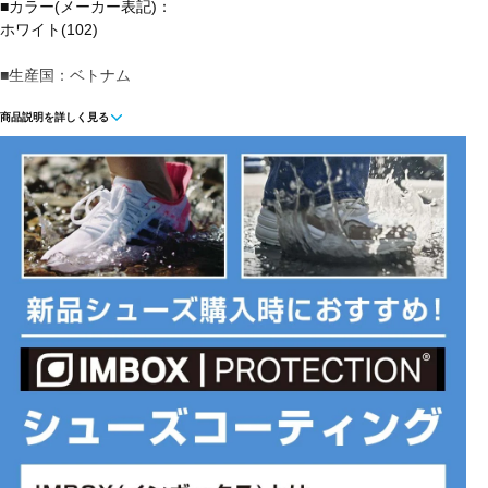
■カラー(メーカー表記)：
ホワイト(102)
■生産国：ベトナム
商品説明を詳しく見る
■2026年モデル
※ブランドやシリーズによっては甲高や幅等小さめに作られている
ことがあります。あくまで目安としてご判断ください。
■メーカー型番：AR0503102