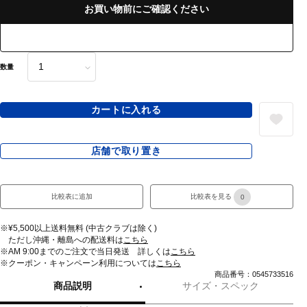
お買い物前にご確認ください
数量
カートに入れる
店舗で取り置き
比較表に追加
比較表を見る
0
※¥5,500以上送料無料 (中古クラブは除く)
ただし沖縄・離島への配送料は
こちら
※AM 9:00までのご注文で当日発送 詳しくは
こちら
※クーポン・キャンペーン利用については
こちら
商品番号：0545733516
商品説明
サイズ・スペック