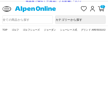
熊本県で発生した地震による影響について
お
ロ
カ
0
気
グ
ー
に
イ
ト
Alpen
入
ン
ペ
Online
商
カテゴリーから探す
り
ー
品
ジ
検
索
TOP
ゴルフ
ゴルフシューズ
ジョーダン
シューレース式
グリンド AR0503102