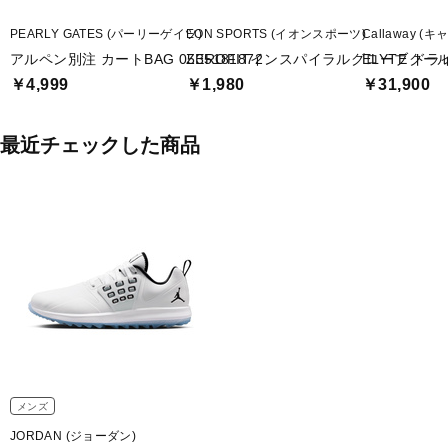
PEARLY GATES (パーリーゲイツ)
EON SPORTS (イオンスポーツ)
Callaway (
アルペン別注 カートBAG 0535181872
ZEROFITインスパイラルグローブクー
ELYTE ドライ
￥4,999
￥1,980
￥31,900
最近チェックした商品
メンズ
JORDAN (ジョーダン)